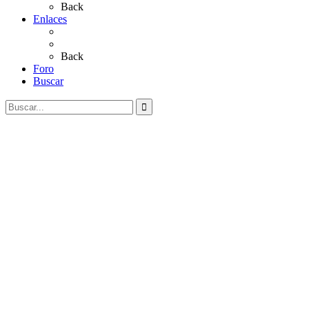
Back
Enlaces
Al Rocío
Coros Rocieros
Back
Foro
Buscar