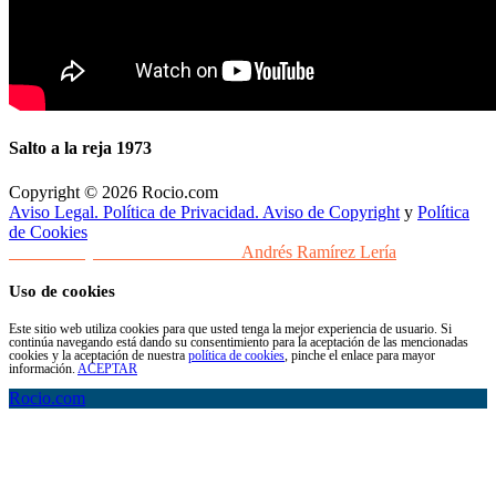
Salto a la reja 1973
Copyright © 2026 Rocio.com
Aviso Legal. Política de Privacidad. Aviso de Copyright
y
Política
de Cookies
Desarrollo y Diseño Web Sevilla
Andrés Ramírez Lería
Uso de cookies
Este sitio web utiliza cookies para que usted tenga la mejor experiencia de usuario. Si
continúa navegando está dando su consentimiento para la aceptación de las mencionadas
cookies y la aceptación de nuestra
política de cookies
, pinche el enlace para mayor
información.
ACEPTAR
Rocio.com