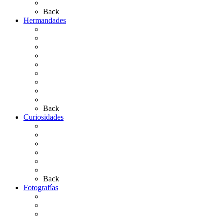
Artículos de autor
Back
Hermandades
Situación de Simpecados 2026
Carteles Rocío 2026
Hermandades y Agrupaciones
Presentación de Hermandades 2026
Los Simpecados Hdades. Filiales
Simpecados Hdades. No Filiales
Las Medallas
Las Carretas
Las Casas de Hermandad
Back
Curiosidades
Las abuelas almonteñas
El techo de la Ermita
Exvotos del Rocío
Saca de Yeguas 2025
El Rocío Chico
Más curiosidades…
Back
Fotografías
Galería Fotográfica
Fotos antiguas
Fotos de Las Carretas