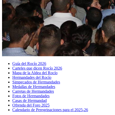
Guía del Rocío 2026
Carteles que dicen Rocío 2026
Mapa de la Aldea del Rocío
Hermandades del Rocío
Simpecados de Hermandades
Medallas de Hermandades
Carretas de Hermandades
Fotos de Hermandades
Casas de Hermandad
Ofrenda del Foro 2025
Calendario de Peregrinaciones para el 2025-26