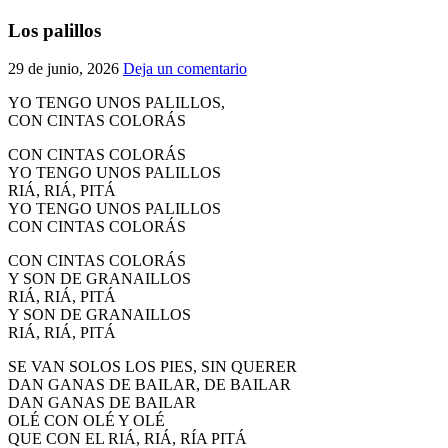
El traslado cada siete años
Los palillos
¿Cuales son los actos principales que se celebran en el
29 de junio, 2026
Deja un comentario
Rocío?
Quiero hacer el camino,¿que tengo que hacer?
YO TENGO UNOS PALILLOS,
CON CINTAS COLORÁS
En el Rocío, ¿dónde me alojo?
CON CINTAS COLORÁS
YO TENGO UNOS PALILLOS
RIÁ, RIÁ, PITÁ
YO TENGO UNOS PALILLOS
CON CINTAS COLORÁS
CON CINTAS COLORÁS
Y SON DE GRANAILLOS
RIÁ, RIÁ, PITÁ
Y SON DE GRANAILLOS
RIÁ, RIÁ, PITÁ
SE VAN SOLOS LOS PIES, SIN QUERER
DAN GANAS DE BAILAR, DE BAILAR
DAN GANAS DE BAILAR
OLÉ CON OLÉ Y OLÉ
QUE CON EL RIÁ, RIÁ, RÍA PITÁ