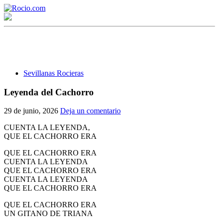
Sevillanas Rocieras
Leyenda del Cachorro
¡Bienvenido! Soy el asistente virtual de rocio.com.
29 de junio, 2026
Deja un comentario
¿En qué puedo ayudarte?
CUENTA LA LEYENDA,
QUE EL CACHORRO ERA
QUE EL CACHORRO ERA
Historia de la Virgen del Rocío
CUENTA LA LEYENDA
QUE EL CACHORRO ERA
¿Cuándo es la romería del Rocío?
CUENTA LA LEYENDA
QUE EL CACHORRO ERA
¿Cuántas hermandades participan en la romería?
QUE EL CACHORRO ERA
¿Cuándo se construyó la primera ermita?
UN GITANO DE TRIANA