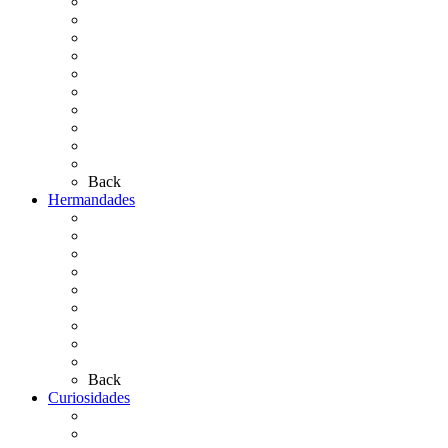
Cronología
El Rocío Chico
El Traslado
El Camino Europeo
¿Qué sabes del Rocío?
Personajes Ilustres del Rocío
Las Ermitas
El Retablo
Bibliografía
Artículos de autor
Back
Hermandades
Situación de Simpecados 2026
Carteles Rocío 2026
Hermandades y Agrupaciones
Presentación de Hermandades 2026
Los Simpecados Hdades. Filiales
Simpecados Hdades. No Filiales
Las Medallas
Las Carretas
Las Casas de Hermandad
Back
Curiosidades
Las abuelas almonteñas
El techo de la Ermita