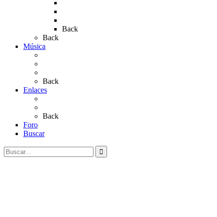
Rocío 2019
Rocío 2022
Rocío 2023
Back
Back
Música
Sevillanas
Salves a La Virgen del Rocío
Videos
Back
Enlaces
Al Rocío
Coros Rocieros
Back
Foro
Buscar