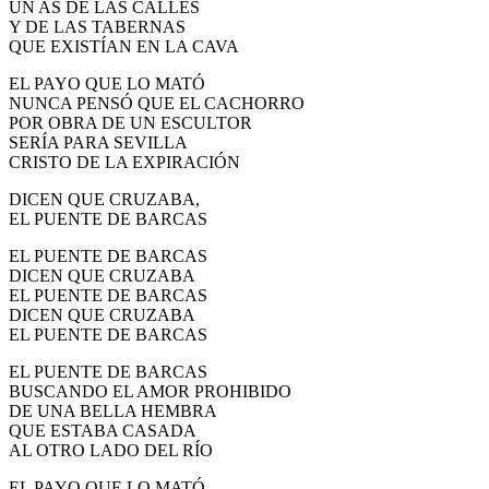
UN AS DE LAS CALLES
El traslado cada siete años
Y DE LAS TABERNAS
QUE EXISTÍAN EN LA CAVA
¿Cuales son los actos principales que se celebran en el
Rocío?
EL PAYO QUE LO MATÓ
NUNCA PENSÓ QUE EL CACHORRO
Quiero hacer el camino,¿que tengo que hacer?
POR OBRA DE UN ESCULTOR
SERÍA PARA SEVILLA
En el Rocío, ¿dónde me alojo?
CRISTO DE LA EXPIRACIÓN
DICEN QUE CRUZABA,
EL PUENTE DE BARCAS
EL PUENTE DE BARCAS
DICEN QUE CRUZABA
EL PUENTE DE BARCAS
DICEN QUE CRUZABA
EL PUENTE DE BARCAS
EL PUENTE DE BARCAS
BUSCANDO EL AMOR PROHIBIDO
DE UNA BELLA HEMBRA
QUE ESTABA CASADA
AL OTRO LADO DEL RÍO
EL PAYO QUE LO MATÓ