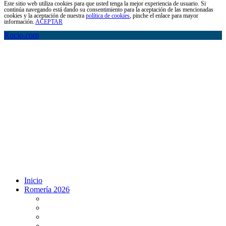
Este sitio web utiliza cookies para que usted tenga la mejor experiencia de usuario. Si
continúa navegando está dando su consentimiento para la aceptación de las mencionadas
cookies y la aceptación de nuestra
política de cookies
, pinche el enlace para mayor
información.
ACEPTAR
Rocio.com
Inicio
Romería 2026
Programa Romería 2026
Salto de la reja 2026
Salida y Entrada de la Virgen 2026
Presentación Hdades EN DIRECTO