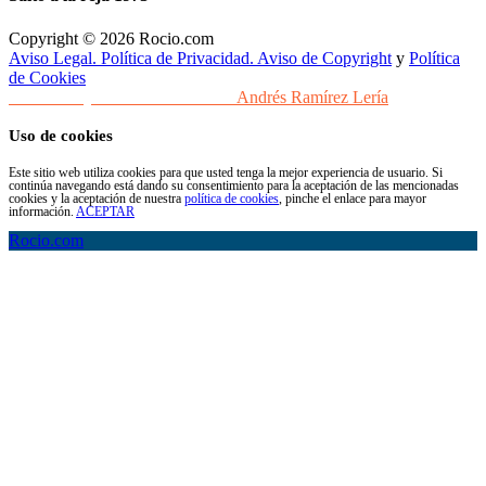
Copyright © 2026 Rocio.com
Aviso Legal. Política de Privacidad. Aviso de Copyright
y
Política
de Cookies
Desarrollo y Diseño Web Sevilla
Andrés Ramírez Lería
Uso de cookies
Este sitio web utiliza cookies para que usted tenga la mejor experiencia de usuario. Si
continúa navegando está dando su consentimiento para la aceptación de las mencionadas
cookies y la aceptación de nuestra
política de cookies
, pinche el enlace para mayor
información.
ACEPTAR
Rocio.com