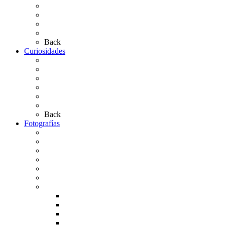
Simpecados Hdades. No Filiales
Las Medallas
Las Carretas
Las Casas de Hermandad
Back
Curiosidades
Las abuelas almonteñas
El techo de la Ermita
Exvotos del Rocío
Saca de Yeguas 2025
El Rocío Chico
Más curiosidades…
Back
Fotografías
Galería Fotográfica
Fotos antiguas
Fotos de Las Carretas
Fotos de la Virgen
La Virgen en el Simpecado
Carteles del Rocío
Fotos de la romería
Rocío 2005
Rocío 2006
Rocío 2007
Rocío 2008