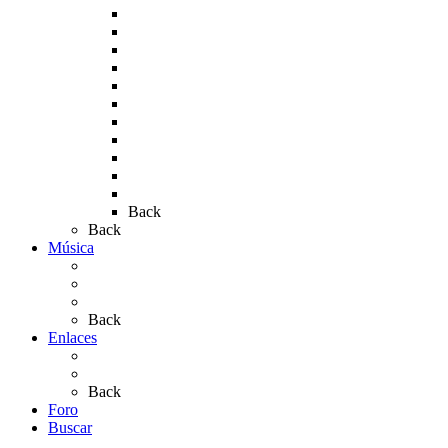
Rocío 2009
Rocío 2010
Rocío 2011
Rocío 2012
Rocío 2013
Rocío 2017
Rocio 2015
Rocío 2018
Rocío 2019
Rocío 2022
Rocío 2023
Back
Back
Música
Sevillanas
Salves a La Virgen del Rocío
Videos
Back
Enlaces
Al Rocío
Coros Rocieros
Back
Foro
Buscar