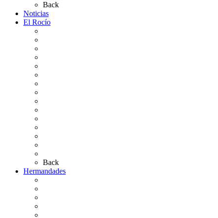
Back
Noticias
El Rocío
Qué es el Rocío
La Leyenda
Ir al Rocío
La Virgen del Rocío
La Coronación
Cronología
El Rocío Chico
El Traslado
El Camino Europeo
¿Qué sabes del Rocío?
Personajes Ilustres del Rocío
Las Ermitas
El Retablo
Bibliografía
Artículos de autor
Back
Hermandades
Situación de Simpecados 2026
Carteles Rocío 2026
Hermandades y Agrupaciones
Presentación de Hermandades 2026
Los Simpecados Hdades. Filiales