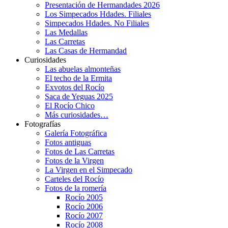
Presentación de Hermandades 2026
Los Simpecados Hdades. Filiales
Simpecados Hdades. No Filiales
Las Medallas
Las Carretas
Las Casas de Hermandad
Curiosidades
Las abuelas almonteñas
El techo de la Ermita
Exvotos del Rocío
Saca de Yeguas 2025
El Rocío Chico
Más curiosidades…
Fotografías
Galería Fotográfica
Fotos antiguas
Fotos de Las Carretas
Fotos de la Virgen
La Virgen en el Simpecado
Carteles del Rocío
Fotos de la romería
Rocío 2005
Rocío 2006
Rocío 2007
Rocío 2008