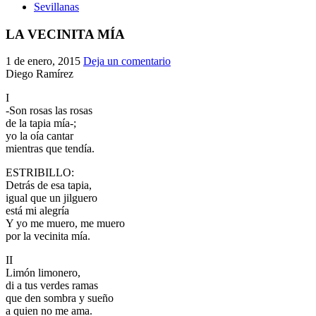
Sevillanas
LA VECINITA MÍA
1 de enero, 2015
Deja un comentario
Diego Ramírez
I
-Son rosas las rosas
de la tapia mía-;
yo la oía cantar
mientras que tendía.
ESTRIBILLO:
Detrás de esa tapia,
igual que un jilguero
está mi alegría
Y yo me muero, me muero
por la vecinita mía.
II
Limón limonero,
di a tus verdes ramas
que den sombra y sueño
a quien no me ama.