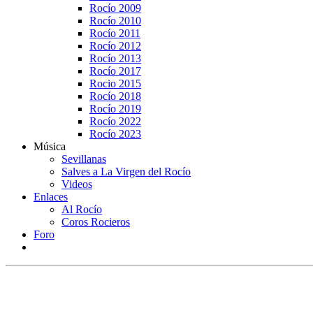
Rocío 2009
Rocío 2010
Rocío 2011
Rocío 2012
Rocío 2013
Rocío 2017
Rocio 2015
Rocío 2018
Rocío 2019
Rocío 2022
Rocío 2023
Música
Sevillanas
Salves a La Virgen del Rocío
Videos
Enlaces
Al Rocío
Coros Rocieros
Foro