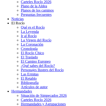
Carteles Rocío 2026
Plano de la Aldea
Planos de los caminos
Preguntas frecuentes
Noticias
El Rocío
Qué es el Rocío
La Leyenda
Ir al Rocío
La Virgen del Rocío
La Coronación
Cronología
El Rocío Chico
El Traslado
El Camino Europeo
¿Qué sabes del Rocío?
Personajes Ilustres del Rocío
Las Ermitas
El Retablo
Bibliografía
Artículos de autor
Hermandades
Situación de Simpecados 2026
Carteles Rocío 2026
Hermandades y Agrupaciones