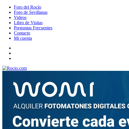
Foro del Rocío
Foro de Sevillanas
Videos
Libro de Visitas
Preguntas Frecuentes
Contacto
Mi cuenta