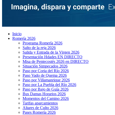
Inicio
Romería 2026
Programa Romería 2026
Salto de la reja 2026
Salida y Entrada de la Virgen 2026
Presentación Hdades EN DIRECTO
Misa de Pentecostés 2026 en DIRECTO
Situación Simpecados 2026
Paso por Coria del Río 2026
Paso Vado de Quema 2026
Paso por Villamanrique 2026
Paso por La Puebla del Río 2026
Paso por Bajo de Guía 2026
Bus Damas Horarios 2026
Momentos del Camino 2026
Tarifas aparcamientos
Altares de Culto 2026
Pases Romería 2026