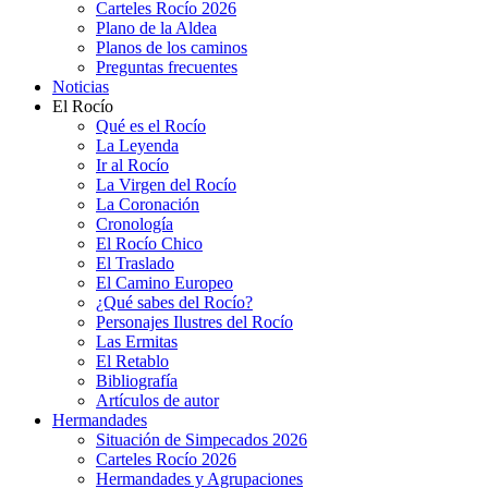
Carteles Rocío 2026
Plano de la Aldea
Planos de los caminos
Preguntas frecuentes
Noticias
El Rocío
Qué es el Rocío
La Leyenda
Ir al Rocío
La Virgen del Rocío
La Coronación
Cronología
El Rocío Chico
El Traslado
El Camino Europeo
¿Qué sabes del Rocío?
Personajes Ilustres del Rocío
Las Ermitas
El Retablo
Bibliografía
Artículos de autor
Hermandades
Situación de Simpecados 2026
Carteles Rocío 2026
Hermandades y Agrupaciones