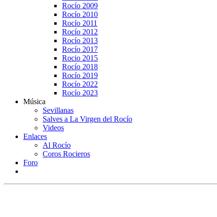
Rocío 2009
Rocío 2010
Rocío 2011
Rocío 2012
Rocío 2013
Rocío 2017
Rocio 2015
Rocío 2018
Rocío 2019
Rocío 2022
Rocío 2023
Música
Sevillanas
Salves a La Virgen del Rocío
Videos
Enlaces
Al Rocío
Coros Rocieros
Foro