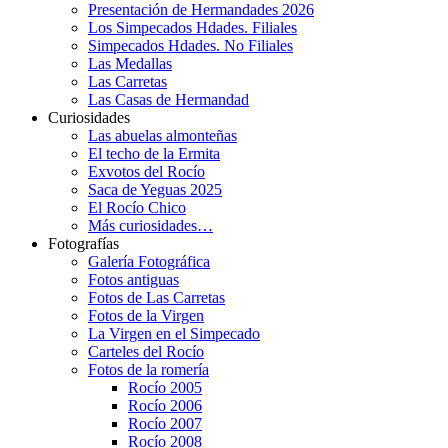
Presentación de Hermandades 2026
Los Simpecados Hdades. Filiales
Simpecados Hdades. No Filiales
Las Medallas
Las Carretas
Las Casas de Hermandad
Curiosidades
Las abuelas almonteñas
El techo de la Ermita
Exvotos del Rocío
Saca de Yeguas 2025
El Rocío Chico
Más curiosidades…
Fotografías
Galería Fotográfica
Fotos antiguas
Fotos de Las Carretas
Fotos de la Virgen
La Virgen en el Simpecado
Carteles del Rocío
Fotos de la romería
Rocío 2005
Rocío 2006
Rocío 2007
Rocío 2008