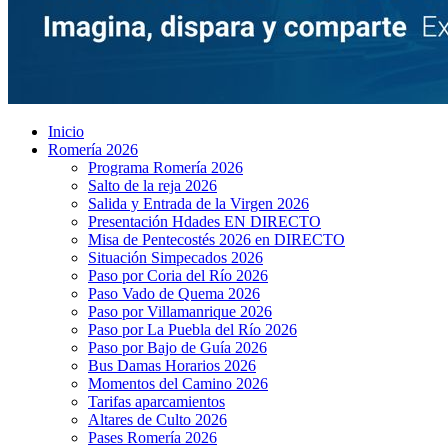
Inicio
Romería 2026
Programa Romería 2026
Salto de la reja 2026
Salida y Entrada de la Virgen 2026
Presentación Hdades EN DIRECTO
Misa de Pentecostés 2026 en DIRECTO
Situación Simpecados 2026
Paso por Coria del Río 2026
Paso Vado de Quema 2026
Paso por Villamanrique 2026
Paso por La Puebla del Río 2026
Paso por Bajo de Guía 2026
Bus Damas Horarios 2026
Momentos del Camino 2026
Tarifas aparcamientos
Altares de Culto 2026
Pases Romería 2026