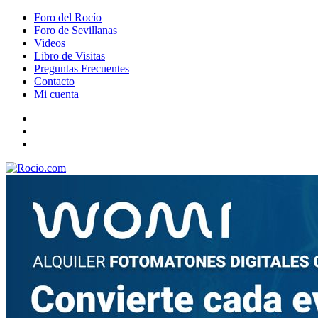
Foro del Rocío
Foro de Sevillanas
Videos
Libro de Visitas
Preguntas Frecuentes
Contacto
Mi cuenta