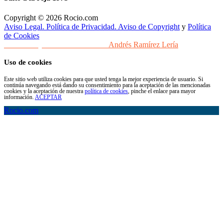
Copyright © 2026 Rocio.com
Aviso Legal. Política de Privacidad. Aviso de Copyright
y
Política
de Cookies
Desarrollo y Diseño Web Sevilla
Andrés Ramírez Lería
Uso de cookies
Este sitio web utiliza cookies para que usted tenga la mejor experiencia de usuario. Si
continúa navegando está dando su consentimiento para la aceptación de las mencionadas
cookies y la aceptación de nuestra
política de cookies
, pinche el enlace para mayor
información.
ACEPTAR
Rocio.com