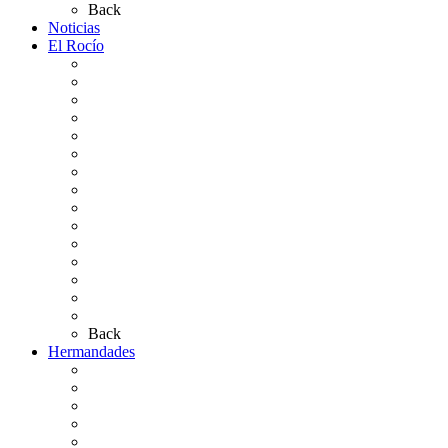
Back
Noticias
El Rocío
Qué es el Rocío
La Leyenda
Ir al Rocío
La Virgen del Rocío
La Coronación
Cronología
El Rocío Chico
El Traslado
El Camino Europeo
¿Qué sabes del Rocío?
Personajes Ilustres del Rocío
Las Ermitas
El Retablo
Bibliografía
Artículos de autor
Back
Hermandades
Situación de Simpecados 2026
Carteles Rocío 2026
Hermandades y Agrupaciones
Presentación de Hermandades 2026
Los Simpecados Hdades. Filiales