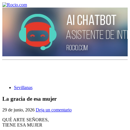
¡Bienvenido! Soy el asistente virtual de rocio.com.
¿En qué puedo ayudarte?
Sevillanas
Historia de la Virgen del Rocío
La gracia de esa mujer
¿Cuándo es la romería del Rocío?
29 de junio, 2026
Deja un comentario
¿Cuántas hermandades participan en la romería?
QUÉ ARTE SEÑORES,
TIENE ESA MUJER
¿Cuándo se construyó la primera ermita?