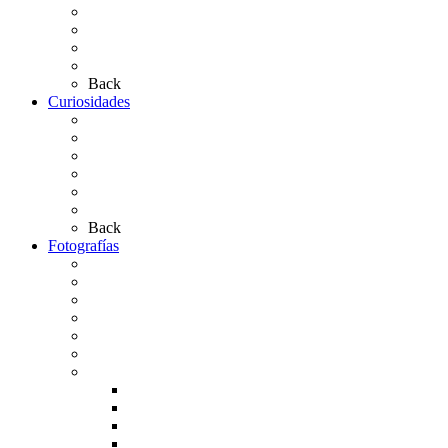
Simpecados Hdades. No Filiales
Las Medallas
Las Carretas
Las Casas de Hermandad
Back
Curiosidades
Las abuelas almonteñas
El techo de la Ermita
Exvotos del Rocío
Saca de Yeguas 2025
El Rocío Chico
Más curiosidades…
Back
Fotografías
Galería Fotográfica
Fotos antiguas
Fotos de Las Carretas
Fotos de la Virgen
La Virgen en el Simpecado
Carteles del Rocío
Fotos de la romería
Rocío 2005
Rocío 2006
Rocío 2007
Rocío 2008