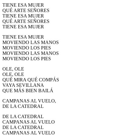
TIENE ESA MUJER
El traslado cada siete años
QUÉ ARTE SEÑORES
TIENE ESA MUJER
¿Cuales son los actos principales que se celebran en el
Rocío?
QUÉ ARTE SEÑORES
TIENE ESA MUJER
Quiero hacer el camino,¿que tengo que hacer?
TIENE ESA MUJER
En el Rocío, ¿dónde me alojo?
MOVIENDO LAS MANOS
MOVIENDO LOS PIES
MOVIENDO LAS MANOS
MOVIENDO LOS PIES
OLE, OLE
OLE, OLE
QUÉ MIRA QUÉ COMPÁS
VAYA SEVILLANA
QUE MÁS BIEN BAILÁ
CAMPANAS AL VUELO,
DE LA CATEDRAL
DE LA CATEDRAL
CAMPANAS AL VUELO
DE LA CATEDRAL
CAMPANAS AL VUELO