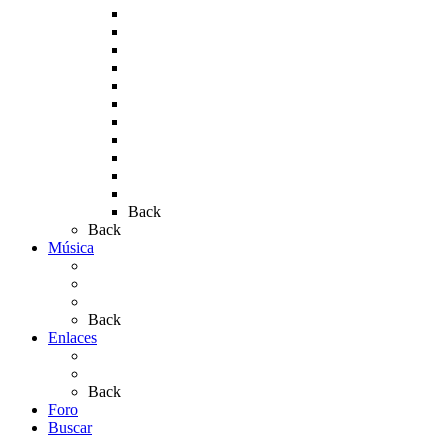
Rocío 2009
Rocío 2010
Rocío 2011
Rocío 2012
Rocío 2013
Rocío 2017
Rocio 2015
Rocío 2018
Rocío 2019
Rocío 2022
Rocío 2023
Back
Back
Música
Sevillanas
Salves a La Virgen del Rocío
Videos
Back
Enlaces
Al Rocío
Coros Rocieros
Back
Foro
Buscar