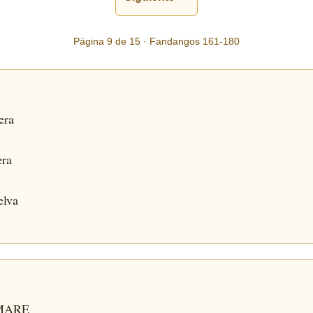
Página 9 de 15 · Fandangos 161-180
era
era
elva
.
 MARE