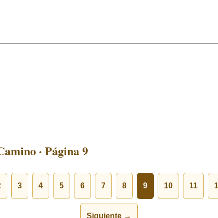
Camino · Página 9
2
3
4
5
6
7
8
9
10
11
Siguiente →