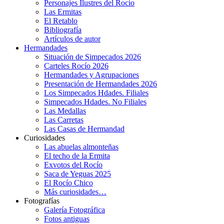
Personajes Ilustres del Rocío
Las Ermitas
El Retablo
Bibliografía
Artículos de autor
Hermandades
Situación de Simpecados 2026
Carteles Rocío 2026
Hermandades y Agrupaciones
Presentación de Hermandades 2026
Los Simpecados Hdades. Filiales
Simpecados Hdades. No Filiales
Las Medallas
Las Carretas
Las Casas de Hermandad
Curiosidades
Las abuelas almonteñas
El techo de la Ermita
Exvotos del Rocío
Saca de Yeguas 2025
El Rocío Chico
Más curiosidades…
Fotografías
Galería Fotográfica
Fotos antiguas