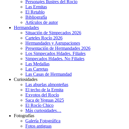
Personajes Ilustres del Rocío
Las Ermitas
El Retablo
Bibliografía
Artículos de autor
Hermandades
Situación de Simpecados 2026
Carteles Rocío 2026
Hermandades y Agrupaciones
Presentación de Hermandades 2026
Los Simpecados Hdades. Filiales
Simpecados Hdades. No Filiales
Las Medallas
Las Carretas
Las Casas de Hermandad
Curiosidades
Las abuelas almonteñas
El techo de la Ermita
Exvotos del Rocío
Saca de Yeguas 2025
El Rocío Chico
Más curiosidades…
Fotografías
Galería Fotográfica
Fotos antiguas