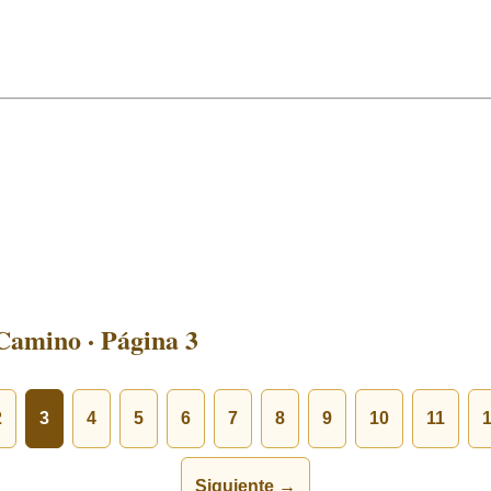
Camino · Página 3
2
3
4
5
6
7
8
9
10
11
Siguiente →