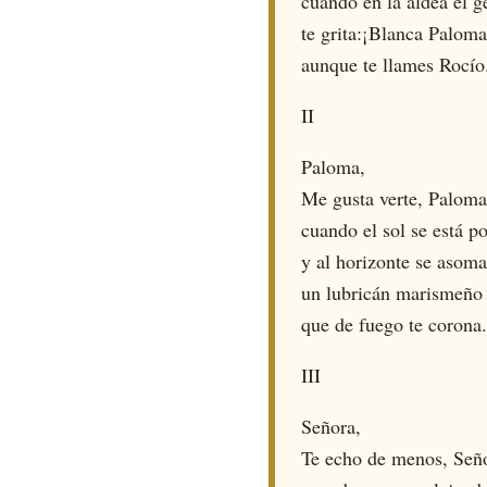
cuando en la aldea el g
te grita:¡Blanca Paloma
aunque te llames Rocío
II
Paloma,
Me gusta verte, Paloma
cuando el sol se está p
y al horizonte se asoma
un lubricán marismeño
que de fuego te corona.
III
Señora,
Te echo de menos, Señ