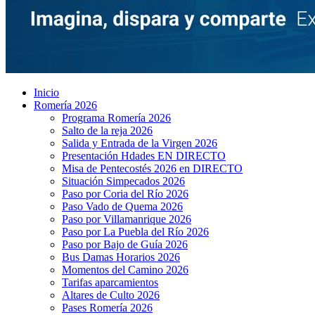
Inicio
Romería 2026
Programa Romería 2026
Salto de la reja 2026
Salida y Entrada de la Virgen 2026
Presentación Hdades EN DIRECTO
Misa de Pentecostés 2026 en DIRECTO
Situación Simpecados 2026
Paso por Coria del Río 2026
Paso Vado de Quema 2026
Paso por Villamanrique 2026
Paso por La Puebla del Río 2026
Paso por Bajo de Guía 2026
Bus Damas Horarios 2026
Momentos del Camino 2026
Tarifas aparcamientos
Altares de Culto 2026
Pases Romería 2026