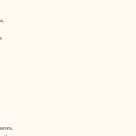
a,
a
.
urora,