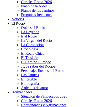
Carteles Rocío 2026
Plano de la Aldea
Planos de los caminos
Preguntas frecuentes
Noticias
El Rocío
Qué es el Rocío
La Leyenda
Ir al Rocío
La Virgen del Rocío
La Coronación
Cronología
El Rocío Chico
El Traslado
El Camino Europeo
¿Qué sabes del Rocío?
Personajes Ilustres del Rocío
Las Ermitas
El Retablo
Bibliografía
Artículos de autor
Hermandades
Situación de Simpecados 2026
Carteles Rocío 2026
Hermandades y Agrupaciones