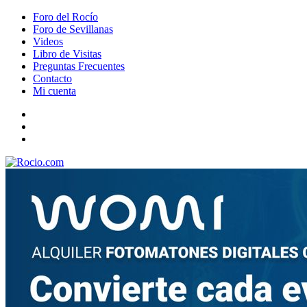
Foro del Rocío
Foro de Sevillanas
Videos
Libro de Visitas
Preguntas Frecuentes
Contacto
Mi cuenta