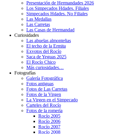
Presentación de Hermandades 2026
Los Simpecados Hdades. Filiales
Simpecados Hdades. No Filiales
Las Medallas
Las Carretas
Las Casas de Hermandad
Curiosidades
Las abuelas almonteñas
El techo de la Ermita
Exvotos del Rocío
Saca de Yeguas 2025
El Rocío Chico
Más curiosidades…
Fotografías
Galería Fotográfica
Fotos antiguas
Fotos de Las Carretas
Fotos de la Virgen
La Virgen en el Simpecado
Carteles del Rocío
Fotos de la romería
Rocío 2005
Rocío 2006
Rocío 2007
Rocío 2008