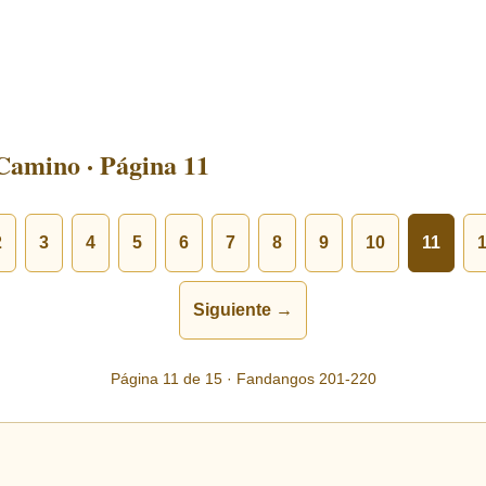
Camino · Página 11
2
3
4
5
6
7
8
9
10
11
Siguiente →
Página 11 de 15 · Fandangos 201-220