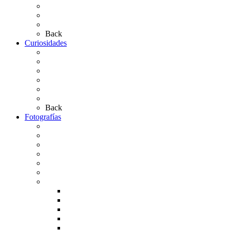
Las Medallas
Las Carretas
Las Casas de Hermandad
Back
Curiosidades
Las abuelas almonteñas
El techo de la Ermita
Exvotos del Rocío
Saca de Yeguas 2025
El Rocío Chico
Más curiosidades…
Back
Fotografías
Galería Fotográfica
Fotos antiguas
Fotos de Las Carretas
Fotos de la Virgen
La Virgen en el Simpecado
Carteles del Rocío
Fotos de la romería
Rocío 2005
Rocío 2006
Rocío 2007
Rocío 2008
Rocío 2009