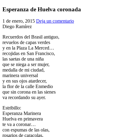
El traslado cada siete años
Esperanza de Huelva coronada
¿Cuales son los actos principales que se celebran en el
1 de enero, 2015
Deja un comentario
Rocío?
Diego Ramírez
Quiero hacer el camino,¿que tengo que hacer?
Recuerdos del Brasil antiguo,
En el Rocío, ¿dónde me alojo?
revuelos de capas verdes
y en la Plaza La Merced…
recojidas en San Francisco,
las saetas de una niña
que se niega a ser mujer,
medalla de mi ciudad,
marinera universal
y en sus ojos atardecer,
la flor de la calle Enmedio
que sin corona en las sienes
va recordando su ayer.
Estribillo:
Esperanza Marinera
Huelva en primavera
te va a coronar…
con espumas de las olas,
rosarios de caracolas,