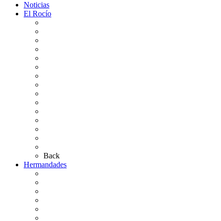
Noticias
El Rocío
Qué es el Rocío
La Leyenda
Ir al Rocío
La Virgen del Rocío
La Coronación
Cronología
El Rocío Chico
El Traslado
El Camino Europeo
¿Qué sabes del Rocío?
Personajes Ilustres del Rocío
Las Ermitas
El Retablo
Bibliografía
Artículos de autor
Back
Hermandades
Situación de Simpecados 2026
Carteles Rocío 2026
Hermandades y Agrupaciones
Presentación de Hermandades 2026
Los Simpecados Hdades. Filiales
Simpecados Hdades. No Filiales