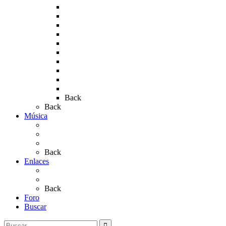
Rocío 2010
Rocío 2011
Rocío 2012
Rocío 2013
Rocío 2017
Rocio 2015
Rocío 2018
Rocío 2019
Rocío 2022
Rocío 2023
Back
Back
Música
Sevillanas
Salves a La Virgen del Rocío
Videos
Back
Enlaces
Al Rocío
Coros Rocieros
Back
Foro
Buscar