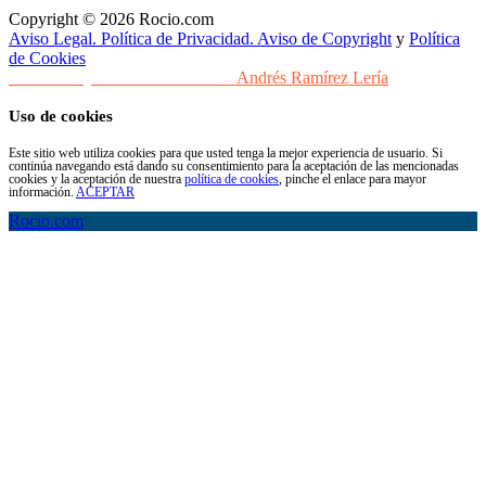
Copyright © 2026 Rocio.com
Aviso Legal. Política de Privacidad. Aviso de Copyright
y
Política
de Cookies
Desarrollo y Diseño Web Sevilla
Andrés Ramírez Lería
Uso de cookies
Este sitio web utiliza cookies para que usted tenga la mejor experiencia de usuario. Si
continúa navegando está dando su consentimiento para la aceptación de las mencionadas
cookies y la aceptación de nuestra
política de cookies
, pinche el enlace para mayor
información.
ACEPTAR
Rocio.com