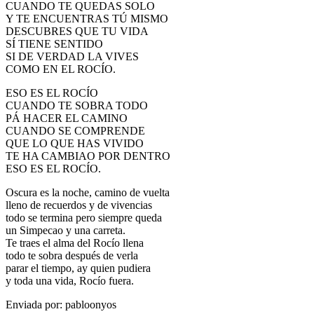
CUANDO TE QUEDAS SOLO
El traslado cada siete años
Y TE ENCUENTRAS TÚ MISMO
DESCUBRES QUE TU VIDA
¿Cuales son los actos principales que se celebran en el
SÍ TIENE SENTIDO
Rocío?
SI DE VERDAD LA VIVES
COMO EN EL ROCÍO.
Quiero hacer el camino,¿que tengo que hacer?
ESO ES EL ROCÍO
En el Rocío, ¿dónde me alojo?
CUANDO TE SOBRA TODO
PÁ HACER EL CAMINO
CUANDO SE COMPRENDE
QUE LO QUE HAS VIVIDO
TE HA CAMBIAO POR DENTRO
ESO ES EL ROCÍO.
Oscura es la noche, camino de vuelta
lleno de recuerdos y de vivencias
todo se termina pero siempre queda
un Simpecao y una carreta.
Te traes el alma del Rocío llena
todo te sobra después de verla
parar el tiempo, ay quien pudiera
y toda una vida, Rocío fuera.
Enviada por: pabloonyos