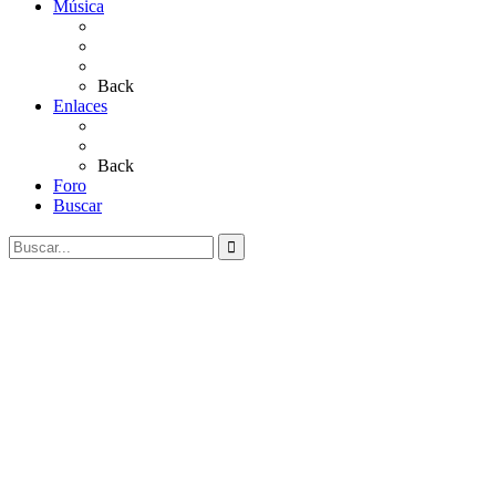
Música
Sevillanas
Salves a La Virgen del Rocío
Videos
Back
Enlaces
Al Rocío
Coros Rocieros
Back
Foro
Buscar