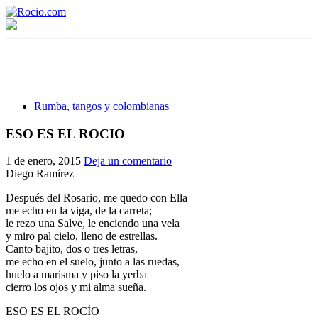
Rumba, tangos y colombianas
ESO ES EL ROCIO
¡Bienvenido! Soy el asistente virtual de rocio.com.
1 de enero, 2015
Deja un comentario
Diego Ramírez
¿En qué puedo ayudarte?
Después del Rosario, me quedo con Ella
me echo en la viga, de la carreta;
le rezo una Salve, le enciendo una vela
Historia de la Virgen del Rocío
y miro pal cielo, lleno de estrellas.
Canto bajito, dos o tres letras,
¿Cuándo es la romería del Rocío?
me echo en el suelo, junto a las ruedas,
huelo a marisma y piso la yerba
¿Cuántas hermandades participan en la romería?
cierro los ojos y mi alma sueña.
¿Cuándo se construyó la primera ermita?
ESO ES EL ROCÍO