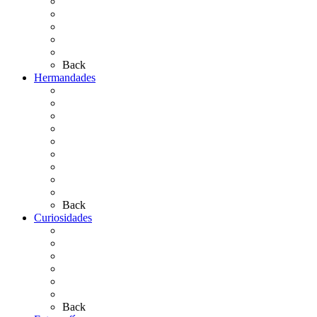
Personajes Ilustres del Rocío
Las Ermitas
El Retablo
Bibliografía
Artículos de autor
Back
Hermandades
Situación de Simpecados 2026
Carteles Rocío 2026
Hermandades y Agrupaciones
Presentación de Hermandades 2026
Los Simpecados Hdades. Filiales
Simpecados Hdades. No Filiales
Las Medallas
Las Carretas
Las Casas de Hermandad
Back
Curiosidades
Las abuelas almonteñas
El techo de la Ermita
Exvotos del Rocío
Saca de Yeguas 2025
El Rocío Chico
Más curiosidades…
Back