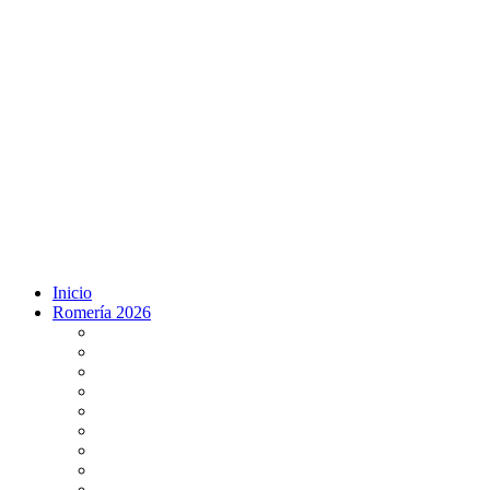
Inicio
Romería 2026
Programa Romería 2026
Salto de la reja 2026
Salida y Entrada de la Virgen 2026
Presentación Hdades EN DIRECTO
Misa de Pentecostés 2026 en DIRECTO
Situación Simpecados 2026
Paso por Coria del Río 2026
Paso Vado de Quema 2026
Paso por Villamanrique 2026