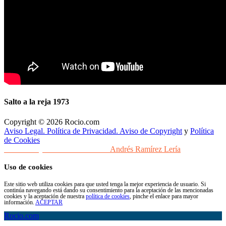
Salto a la reja 1973
Copyright © 2026 Rocio.com
Aviso Legal. Política de Privacidad. Aviso de Copyright
y
Política
de Cookies
Desarrollo y Diseño Web Sevilla
Andrés Ramírez Lería
Uso de cookies
Este sitio web utiliza cookies para que usted tenga la mejor experiencia de usuario. Si
continúa navegando está dando su consentimiento para la aceptación de las mencionadas
cookies y la aceptación de nuestra
política de cookies
, pinche el enlace para mayor
información.
ACEPTAR
Rocio.com