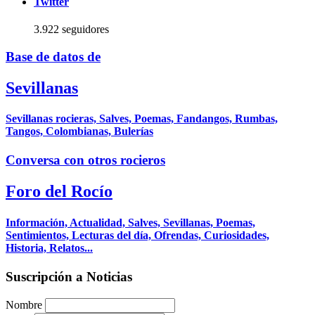
Twitter
3.922 seguidores
Base de datos de
Sevillanas
Sevillanas rocieras, Salves, Poemas, Fandangos, Rumbas,
Tangos, Colombianas, Bulerías
Conversa con otros rocieros
Foro del Rocío
Información, Actualidad, Salves, Sevillanas, Poemas,
Sentimientos, Lecturas del día, Ofrendas, Curiosidades,
Historia, Relatos...
Suscripción a Noticias
Nombre