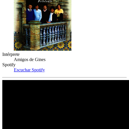
Intérprete
Amigos de Gines
Spotify
Escuchar Spotify