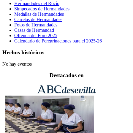
Hermandades del Rocío
Simpecados de Hermandades
Medallas de Hermandades
Carretas de Hermandades
Fotos de Hermandades
Casas de Hermandad
Ofrenda del Foro 2025
Calendario de Peregrinaciones para el 2025-26
Hechos históricos
No hay eventos
Destacados en