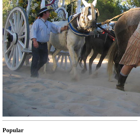
Popular