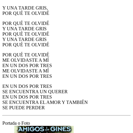
Y UNA TARDE GRIS,
POR QUÉ TE OLVIDÉ
POR QUÉ TE OLVIDÉ
Y UNA TARDE GRIS
POR QUÉ TE OLVIDÉ
Y UNA TARDE GRIS
POR QUÉ TE OLVIDÉ
POR QUÉ TE OLVIDÉ
ME OLVIDASTE A MÍ
EN UN DOS POR TRES
ME OLVIDASTE A MÍ
EN UN DOS POR TRES
EN UN DOS POR TRES
SE ENCUENTRA UN QUERER
EN UN DOS POR TRES
SE ENCUENTRA EL AMOR Y TAMBIÉN
SE PUEDE PERDER
Portada o Foto