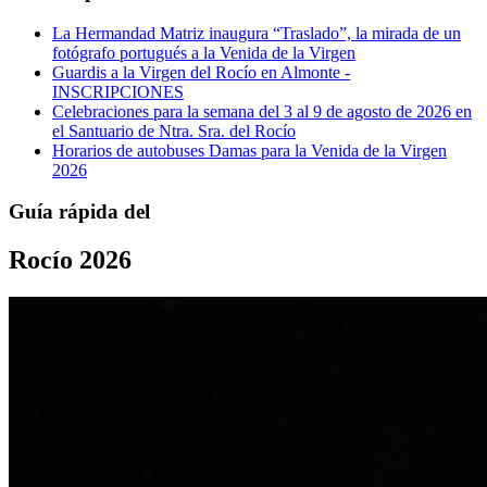
La Hermandad Matriz inaugura “Traslado”, la mirada de un
fotógrafo portugués a la Venida de la Virgen
Guardis a la Virgen del Rocío en Almonte -
INSCRIPCIONES
Celebraciones para la semana del 3 al 9 de agosto de 2026 en
el Santuario de Ntra. Sra. del Rocío
Horarios de autobuses Damas para la Venida de la Virgen
2026
Guía rápida del
Rocío 2026