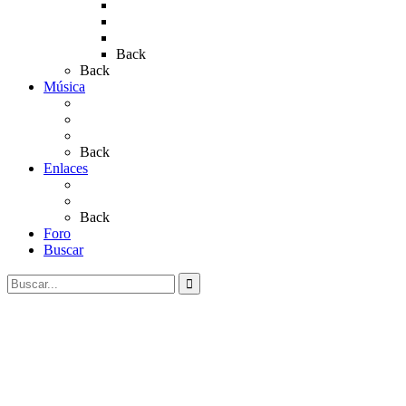
Rocío 2019
Rocío 2022
Rocío 2023
Back
Back
Música
Sevillanas
Salves a La Virgen del Rocío
Videos
Back
Enlaces
Al Rocío
Coros Rocieros
Back
Foro
Buscar