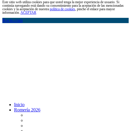
Este sitio web utiliza cookies para que usted tenga la mejor experiencia de usuario. Si
continúa navegando está dando su consentimiento para la aceptación de las mencionadas
cookies y la aceptación de nuestra
política de cookies
, pinche el enlace para mayor
información.
ACEPTAR
Rocio.com
Inicio
Romería 2026
Programa Romería 2026
Salto de la reja 2026
Salida y Entrada de la Virgen 2026
Presentación Hdades EN DIRECTO