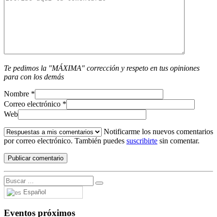
Te pedimos la "MÁXIMA" corrección y respeto en tus opiniones
para con los demás
Nombre
*
Correo electrónico
*
Web
Notificarme los nuevos comentarios
por correo electrónico. También puedes
suscribirte
sin comentar.
Español
Eventos próximos