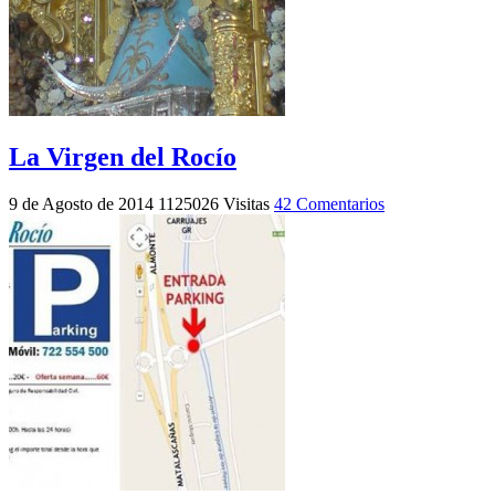
La Virgen del Rocío
9 de Agosto de 2014
1125026 Visitas
42 Comentarios