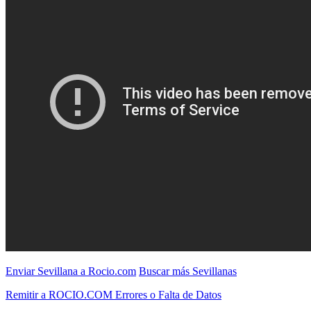
Enviar Sevillana a Rocio.com
Buscar más Sevillanas
Remitir a ROCIO.COM Errores o Falta de Datos