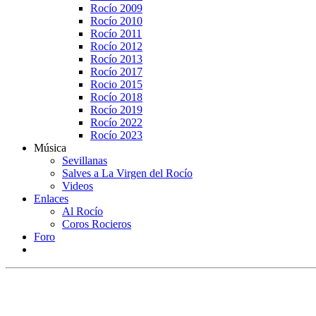
Rocío 2009
Rocío 2010
Rocío 2011
Rocío 2012
Rocío 2013
Rocío 2017
Rocio 2015
Rocío 2018
Rocío 2019
Rocío 2022
Rocío 2023
Música
Sevillanas
Salves a La Virgen del Rocío
Videos
Enlaces
Al Rocío
Coros Rocieros
Foro