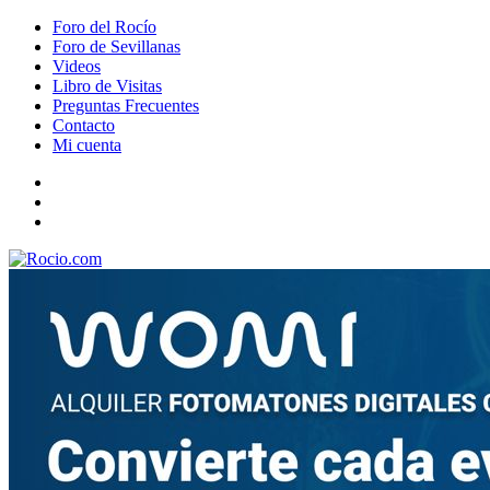
Foro del Rocío
Foro de Sevillanas
Videos
Libro de Visitas
Preguntas Frecuentes
Contacto
Mi cuenta