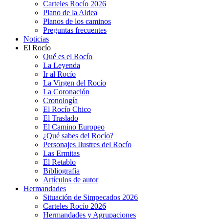
Carteles Rocío 2026
Plano de la Aldea
Planos de los caminos
Preguntas frecuentes
Noticias
El Rocío
Qué es el Rocío
La Leyenda
Ir al Rocío
La Virgen del Rocío
La Coronación
Cronología
El Rocío Chico
El Traslado
El Camino Europeo
¿Qué sabes del Rocío?
Personajes Ilustres del Rocío
Las Ermitas
El Retablo
Bibliografía
Artículos de autor
Hermandades
Situación de Simpecados 2026
Carteles Rocío 2026
Hermandades y Agrupaciones