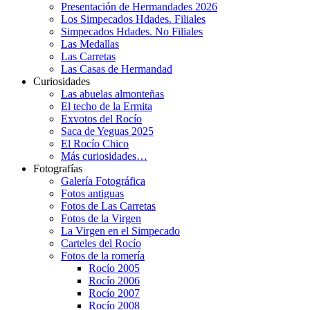
Presentación de Hermandades 2026
Los Simpecados Hdades. Filiales
Simpecados Hdades. No Filiales
Las Medallas
Las Carretas
Las Casas de Hermandad
Curiosidades
Las abuelas almonteñas
El techo de la Ermita
Exvotos del Rocío
Saca de Yeguas 2025
El Rocío Chico
Más curiosidades…
Fotografías
Galería Fotográfica
Fotos antiguas
Fotos de Las Carretas
Fotos de la Virgen
La Virgen en el Simpecado
Carteles del Rocío
Fotos de la romería
Rocío 2005
Rocío 2006
Rocío 2007
Rocío 2008