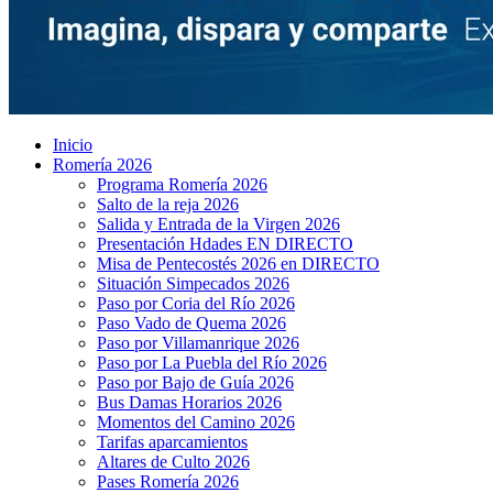
Inicio
Romería 2026
Programa Romería 2026
Salto de la reja 2026
Salida y Entrada de la Virgen 2026
Presentación Hdades EN DIRECTO
Misa de Pentecostés 2026 en DIRECTO
Situación Simpecados 2026
Paso por Coria del Río 2026
Paso Vado de Quema 2026
Paso por Villamanrique 2026
Paso por La Puebla del Río 2026
Paso por Bajo de Guía 2026
Bus Damas Horarios 2026
Momentos del Camino 2026
Tarifas aparcamientos
Altares de Culto 2026
Pases Romería 2026