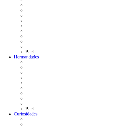
El Rocío Chico
El Traslado
El Camino Europeo
¿Qué sabes del Rocío?
Personajes Ilustres del Rocío
Las Ermitas
El Retablo
Bibliografía
Artículos de autor
Back
Hermandades
Situación de Simpecados 2026
Carteles Rocío 2026
Hermandades y Agrupaciones
Presentación de Hermandades 2026
Los Simpecados Hdades. Filiales
Simpecados Hdades. No Filiales
Las Medallas
Las Carretas
Las Casas de Hermandad
Back
Curiosidades
Las abuelas almonteñas
El techo de la Ermita