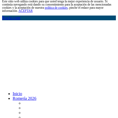
Este sitio web utiliza cookies para que usted tenga la mejor experiencia de usuario. Si
continúa navegando está dando su consentimiento para la aceptación de las mencionadas
cookies y la aceptación de nuestra
política de cookies
, pinche el enlace para mayor
información.
ACEPTAR
Rocio.com
Inicio
Romería 2026
Programa Romería 2026
Salto de la reja 2026
Salida y Entrada de la Virgen 2026
Presentación Hdades EN DIRECTO