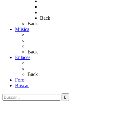
Rocío 2019
Rocío 2022
Rocío 2023
Back
Back
Música
Sevillanas
Salves a La Virgen del Rocío
Videos
Back
Enlaces
Al Rocío
Coros Rocieros
Back
Foro
Buscar