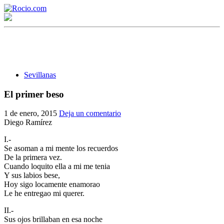
Sevillanas
El primer beso
¡Bienvenido! Soy el asistente virtual de rocio.com.
1 de enero, 2015
Deja un comentario
Diego Ramírez
¿En qué puedo ayudarte?
I.-
Se asoman a mi mente los recuerdos
De la primera vez.
Historia de la Virgen del Rocío
Cuando loquito ella a mi me tenia
Y sus labios bese,
¿Cuándo es la romería del Rocío?
Hoy sigo locamente enamorao
Le he entregao mi querer.
¿Cuántas hermandades participan en la romería?
II.-
¿Cuándo se construyó la primera ermita?
Sus ojos brillaban en esa noche