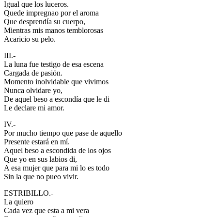
Igual que los luceros.
El traslado cada siete años
Quede impregnao por el aroma
Que desprendía su cuerpo,
¿Cuales son los actos principales que se celebran en el
Mientras mis manos temblorosas
Rocío?
Acaricio su pelo.
Quiero hacer el camino,¿que tengo que hacer?
III.-
La luna fue testigo de esa escena
En el Rocío, ¿dónde me alojo?
Cargada de pasión.
Momento inolvidable que vivimos
Nunca olvidare yo,
De aquel beso a escondía que le di
Le declare mi amor.
IV.-
Por mucho tiempo que pase de aquello
Presente estará en mí.
Aquel beso a escondida de los ojos
Que yo en sus labios di,
A esa mujer que para mi lo es todo
Sin la que no pueo vivir.
ESTRIBILLO.-
La quiero
Cada vez que esta a mi vera