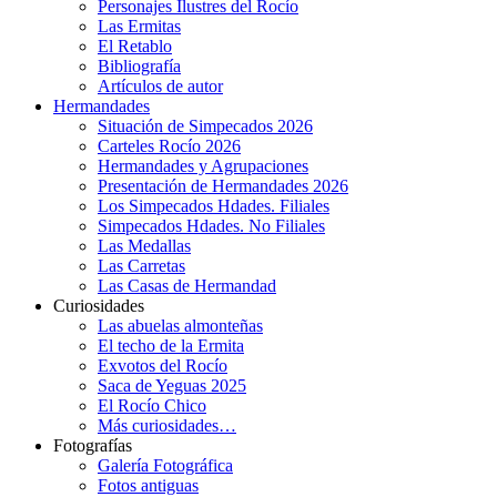
Personajes Ilustres del Rocío
Las Ermitas
El Retablo
Bibliografía
Artículos de autor
Hermandades
Situación de Simpecados 2026
Carteles Rocío 2026
Hermandades y Agrupaciones
Presentación de Hermandades 2026
Los Simpecados Hdades. Filiales
Simpecados Hdades. No Filiales
Las Medallas
Las Carretas
Las Casas de Hermandad
Curiosidades
Las abuelas almonteñas
El techo de la Ermita
Exvotos del Rocío
Saca de Yeguas 2025
El Rocío Chico
Más curiosidades…
Fotografías
Galería Fotográfica
Fotos antiguas