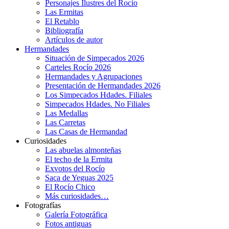
Personajes Ilustres del Rocío
Las Ermitas
El Retablo
Bibliografía
Artículos de autor
Hermandades
Situación de Simpecados 2026
Carteles Rocío 2026
Hermandades y Agrupaciones
Presentación de Hermandades 2026
Los Simpecados Hdades. Filiales
Simpecados Hdades. No Filiales
Las Medallas
Las Carretas
Las Casas de Hermandad
Curiosidades
Las abuelas almonteñas
El techo de la Ermita
Exvotos del Rocío
Saca de Yeguas 2025
El Rocío Chico
Más curiosidades…
Fotografías
Galería Fotográfica
Fotos antiguas