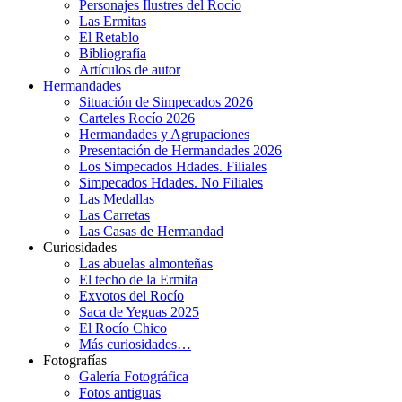
Personajes Ilustres del Rocío
Las Ermitas
El Retablo
Bibliografía
Artículos de autor
Hermandades
Situación de Simpecados 2026
Carteles Rocío 2026
Hermandades y Agrupaciones
Presentación de Hermandades 2026
Los Simpecados Hdades. Filiales
Simpecados Hdades. No Filiales
Las Medallas
Las Carretas
Las Casas de Hermandad
Curiosidades
Las abuelas almonteñas
El techo de la Ermita
Exvotos del Rocío
Saca de Yeguas 2025
El Rocío Chico
Más curiosidades…
Fotografías
Galería Fotográfica
Fotos antiguas