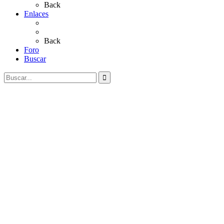
Back
Enlaces
Al Rocío
Coros Rocieros
Back
Foro
Buscar