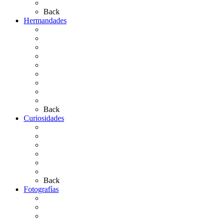
Artículos de autor
Back
Hermandades
Situación de Simpecados 2026
Carteles Rocío 2026
Hermandades y Agrupaciones
Presentación de Hermandades 2026
Los Simpecados Hdades. Filiales
Simpecados Hdades. No Filiales
Las Medallas
Las Carretas
Las Casas de Hermandad
Back
Curiosidades
Las abuelas almonteñas
El techo de la Ermita
Exvotos del Rocío
Saca de Yeguas 2025
El Rocío Chico
Más curiosidades…
Back
Fotografías
Galería Fotográfica
Fotos antiguas
Fotos de Las Carretas