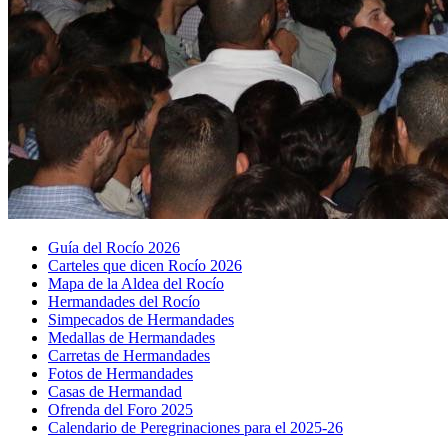
Guía del Rocío 2026
Carteles que dicen Rocío 2026
Mapa de la Aldea del Rocío
Hermandades del Rocío
Simpecados de Hermandades
Medallas de Hermandades
Carretas de Hermandades
Fotos de Hermandades
Casas de Hermandad
Ofrenda del Foro 2025
Calendario de Peregrinaciones para el 2025-26