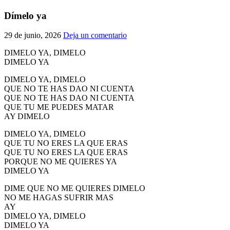
El traslado cada siete años
Dímelo ya
¿Cuales son los actos principales que se celebran en el
29 de junio, 2026
Deja un comentario
Rocío?
Quiero hacer el camino,¿que tengo que hacer?
DIMELO YA, DIMELO
DIMELO YA
En el Rocío, ¿dónde me alojo?
DIMELO YA, DIMELO
QUE NO TE HAS DAO NI CUENTA
QUE NO TE HAS DAO NI CUENTA
QUE TU ME PUEDES MATAR
AY DIMELO
DIMELO YA, DIMELO
QUE TU NO ERES LA QUE ERAS
QUE TU NO ERES LA QUE ERAS
PORQUE NO ME QUIERES YA
DIMELO YA
DIME QUE NO ME QUIERES DIMELO
NO ME HAGAS SUFRIR MAS
AY
DIMELO YA, DIMELO
DIMELO YA