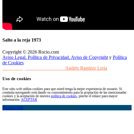
Salto a la reja 1973
Copyright © 2026 Rocio.com
Aviso Legal. Política de Privacidad. Aviso de Copyright
y
Política
de Cookies
Desarrollo y Diseño Web Sevilla
Andrés Ramírez Lería
Uso de cookies
Este sitio web utiliza cookies para que usted tenga la mejor experiencia de usuario. Si
continúa navegando está dando su consentimiento para la aceptación de las mencionadas
cookies y la aceptación de nuestra
política de cookies
, pinche el enlace para mayor
información.
ACEPTAR
Rocio.com