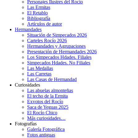
Personajes Ilustres del Rocío
Las Ermitas
El Retablo
Bibliografía
Artículos de autor
Hermandades
Situación de Simpecados 2026
Carteles Rocío 2026
Hermandades y Agrupaciones
Presentación de Hermandades 2026
Los Simpecados Hdades. Filiales
Simpecados Hdades. No Filiales
Las Medallas
Las Carretas
Las Casas de Hermandad
Curiosidades
Las abuelas almonteñas
El techo de la Ermita
Exvotos del Rocío
Saca de Yeguas 2025
El Rocío Chico
Más curiosidades…
Fotografías
Galería Fotográfica
Fotos antiguas