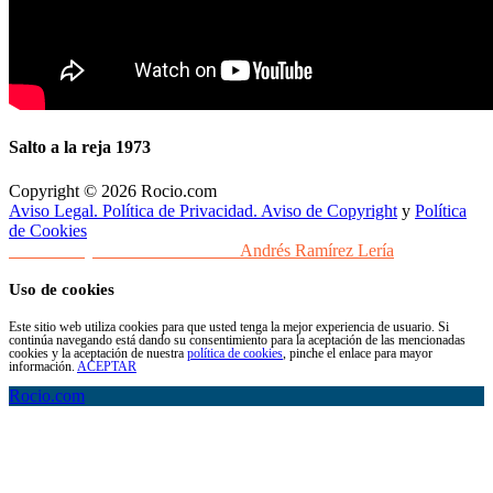
Salto a la reja 1973
Copyright © 2026 Rocio.com
Aviso Legal. Política de Privacidad. Aviso de Copyright
y
Política
de Cookies
Desarrollo y Diseño Web Sevilla
Andrés Ramírez Lería
Uso de cookies
Este sitio web utiliza cookies para que usted tenga la mejor experiencia de usuario. Si
continúa navegando está dando su consentimiento para la aceptación de las mencionadas
cookies y la aceptación de nuestra
política de cookies
, pinche el enlace para mayor
información.
ACEPTAR
Rocio.com