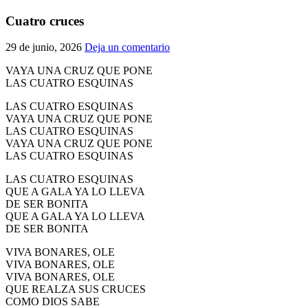
El traslado cada siete años
Cuatro cruces
¿Cuales son los actos principales que se celebran en el
29 de junio, 2026
Deja un comentario
Rocío?
Quiero hacer el camino,¿que tengo que hacer?
VAYA UNA CRUZ QUE PONE
LAS CUATRO ESQUINAS
En el Rocío, ¿dónde me alojo?
LAS CUATRO ESQUINAS
VAYA UNA CRUZ QUE PONE
LAS CUATRO ESQUINAS
VAYA UNA CRUZ QUE PONE
LAS CUATRO ESQUINAS
LAS CUATRO ESQUINAS
QUE A GALA YA LO LLEVA
DE SER BONITA
QUE A GALA YA LO LLEVA
DE SER BONITA
VIVA BONARES, OLE
VIVA BONARES, OLE
VIVA BONARES, OLE
QUE REALZA SUS CRUCES
COMO DIOS SABE