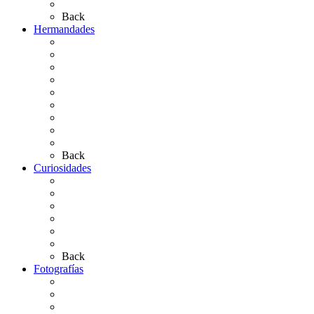
Artículos de autor
Back
Hermandades
Situación de Simpecados 2026
Carteles Rocío 2026
Hermandades y Agrupaciones
Presentación de Hermandades 2026
Los Simpecados Hdades. Filiales
Simpecados Hdades. No Filiales
Las Medallas
Las Carretas
Las Casas de Hermandad
Back
Curiosidades
Las abuelas almonteñas
El techo de la Ermita
Exvotos del Rocío
Saca de Yeguas 2025
El Rocío Chico
Más curiosidades…
Back
Fotografías
Galería Fotográfica
Fotos antiguas
Fotos de Las Carretas