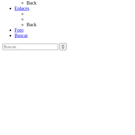
Back
Enlaces
Al Rocío
Coros Rocieros
Back
Foro
Buscar