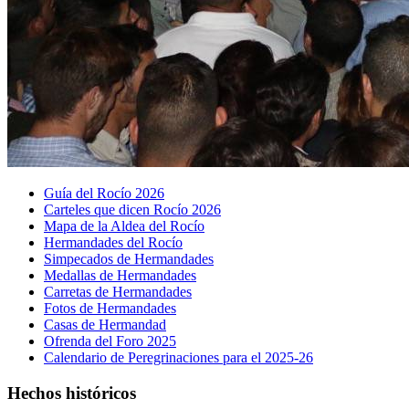
Guía del Rocío 2026
Carteles que dicen Rocío 2026
Mapa de la Aldea del Rocío
Hermandades del Rocío
Simpecados de Hermandades
Medallas de Hermandades
Carretas de Hermandades
Fotos de Hermandades
Casas de Hermandad
Ofrenda del Foro 2025
Calendario de Peregrinaciones para el 2025-26
Hechos históricos