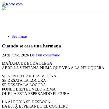
Sevillanas
Cuando se casa una hermana
¡Bienvenido! Soy el asistente virtual de rocio.com.
29 de junio, 2026
Deja un comentario
¿En qué puedo ayudarte?
MAÑANA DE BODA LLEGA
ABRE LA VENTANA PRIMA QUE VEA A LA PELUQUERA.
SE ALBOROTAN LAS VECINAS
Historia de la Virgen del Rocío
SE DESATA LA LOCURA
SE DESATA LA LOCURA
¿Cuándo es la romería del Rocío?
PONLE BIEN EL VELO PRIMA
QUE LA ESTÁ ESPERANDO EL CURA.
¿Cuántas hermandades participan en la romería?
LA ALEGRÍA SE DESBOCA
¿Cuándo se construyó la primera ermita?
LA ESTÁ ESPERANDO EL COCHERO