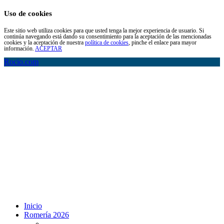
Uso de cookies
Este sitio web utiliza cookies para que usted tenga la mejor experiencia de usuario. Si
continúa navegando está dando su consentimiento para la aceptación de las mencionadas
cookies y la aceptación de nuestra
política de cookies
, pinche el enlace para mayor
información.
ACEPTAR
Rocio.com
Inicio
Romería 2026
Programa Romería 2026