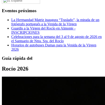
Español
Eventos próximos
La Hermandad Matriz inaugura “Traslado”, la mirada de un
fotógrafo portugués a la Venida de la Virgen
Guardis a la Virgen del Rocío en Almonte -
INSCRIPCIONES
Celebraciones para la semana del 3 al 9 de agosto de 2026 en
el Santuario de Ntra. Sra. del Rocío
Horarios de autobuses Damas para la Venida de la Virgen
2026
Guía rápida del
Rocío 2026