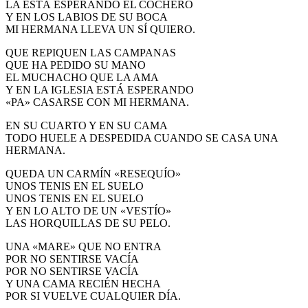
LA ESTÁ ESPERANDO EL COCHERO
El traslado cada siete años
Y EN LOS LABIOS DE SU BOCA
MI HERMANA LLEVA UN SÍ QUIERO.
¿Cuales son los actos principales que se celebran en el
Rocío?
QUE REPIQUEN LAS CAMPANAS
QUE HA PEDIDO SU MANO
Quiero hacer el camino,¿que tengo que hacer?
EL MUCHACHO QUE LA AMA
Y EN LA IGLESIA ESTÁ ESPERANDO
En el Rocío, ¿dónde me alojo?
«PA» CASARSE CON MI HERMANA.
EN SU CUARTO Y EN SU CAMA
TODO HUELE A DESPEDIDA CUANDO SE CASA UNA
HERMANA.
QUEDA UN CARMÍN «RESEQUÍO»
UNOS TENIS EN EL SUELO
UNOS TENIS EN EL SUELO
Y EN LO ALTO DE UN «VESTÍO»
LAS HORQUILLAS DE SU PELO.
UNA «MARE» QUE NO ENTRA
POR NO SENTIRSE VACÍA
POR NO SENTIRSE VACÍA
Y UNA CAMA RECIÉN HECHA
POR SI VUELVE CUALQUIER DÍA.