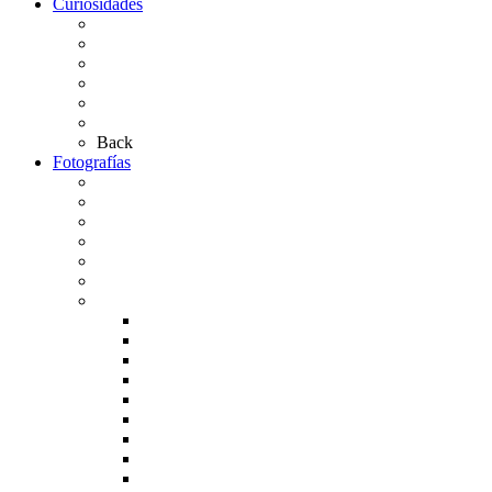
Curiosidades
Las abuelas almonteñas
El techo de la Ermita
Exvotos del Rocío
Saca de Yeguas 2025
El Rocío Chico
Más curiosidades…
Back
Fotografías
Galería Fotográfica
Fotos antiguas
Fotos de Las Carretas
Fotos de la Virgen
La Virgen en el Simpecado
Carteles del Rocío
Fotos de la romería
Rocío 2005
Rocío 2006
Rocío 2007
Rocío 2008
Rocío 2009
Rocío 2010
Rocío 2011
Rocío 2012
Rocío 2013