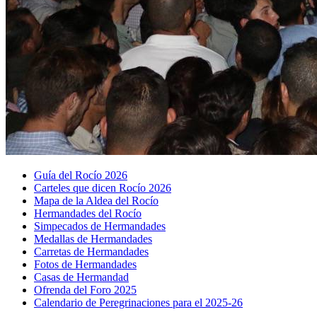
Guía del Rocío 2026
Carteles que dicen Rocío 2026
Mapa de la Aldea del Rocío
Hermandades del Rocío
Simpecados de Hermandades
Medallas de Hermandades
Carretas de Hermandades
Fotos de Hermandades
Casas de Hermandad
Ofrenda del Foro 2025
Calendario de Peregrinaciones para el 2025-26