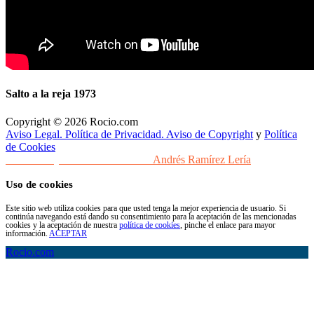
Salto a la reja 1973
Copyright © 2026 Rocio.com
Aviso Legal. Política de Privacidad. Aviso de Copyright
y
Política
de Cookies
Desarrollo y Diseño Web Sevilla
Andrés Ramírez Lería
Uso de cookies
Este sitio web utiliza cookies para que usted tenga la mejor experiencia de usuario. Si
continúa navegando está dando su consentimiento para la aceptación de las mencionadas
cookies y la aceptación de nuestra
política de cookies
, pinche el enlace para mayor
información.
ACEPTAR
Rocio.com