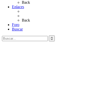
Back
Enlaces
Al Rocío
Coros Rocieros
Back
Foro
Buscar