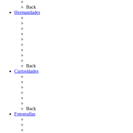
Artículos de autor
Back
Hermandades
Situación de Simpecados 2026
Carteles Rocío 2026
Hermandades y Agrupaciones
Presentación de Hermandades 2026
Los Simpecados Hdades. Filiales
Simpecados Hdades. No Filiales
Las Medallas
Las Carretas
Las Casas de Hermandad
Back
Curiosidades
Las abuelas almonteñas
El techo de la Ermita
Exvotos del Rocío
Saca de Yeguas 2025
El Rocío Chico
Más curiosidades…
Back
Fotografías
Galería Fotográfica
Fotos antiguas
Fotos de Las Carretas