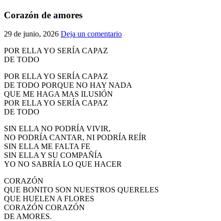
El traslado cada siete años
Corazón de amores
¿Cuales son los actos principales que se celebran en el
29 de junio, 2026
Deja un comentario
Rocío?
Quiero hacer el camino,¿que tengo que hacer?
POR ELLA YO SERÍA CAPAZ
DE TODO
En el Rocío, ¿dónde me alojo?
POR ELLA YO SERÍA CAPAZ
DE TODO PORQUE NO HAY NADA
QUE ME HAGA MAS ILUSIÓN
POR ELLA YO SERÍA CAPAZ
DE TODO
SIN ELLA NO PODRÍA VIVIR,
NO PODRÍA CANTAR, NI PODRÍA REÍR
SIN ELLA ME FALTA FE
SIN ELLA Y SU COMPAÑÍA
YO NO SABRÍA LO QUE HACER
CORAZÓN
QUE BONITO SON NUESTROS QUERELES
QUE HUELEN A FLORES
CORAZÓN CORAZÓN
DE AMORES.