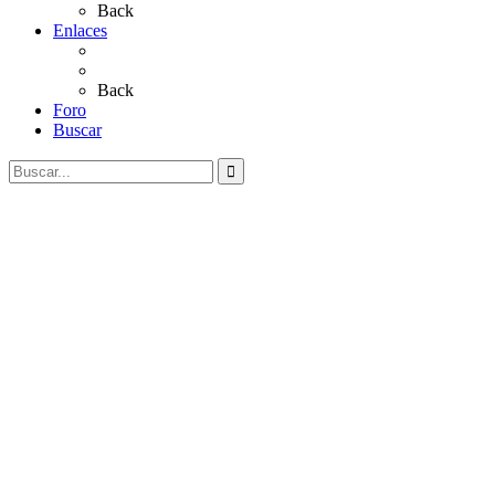
Back
Enlaces
Al Rocío
Coros Rocieros
Back
Foro
Buscar