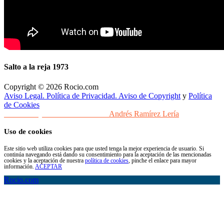
Salto a la reja 1973
Copyright © 2026 Rocio.com
Aviso Legal. Política de Privacidad. Aviso de Copyright
y
Política
de Cookies
Desarrollo y Diseño Web Sevilla
Andrés Ramírez Lería
Uso de cookies
Este sitio web utiliza cookies para que usted tenga la mejor experiencia de usuario. Si
continúa navegando está dando su consentimiento para la aceptación de las mencionadas
cookies y la aceptación de nuestra
política de cookies
, pinche el enlace para mayor
información.
ACEPTAR
Rocio.com