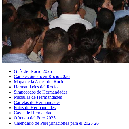
Guía del Rocío 2026
Carteles que dicen Rocío 2026
Mapa de la Aldea del Rocío
Hermandades del Rocío
Simpecados de Hermandades
Medallas de Hermandades
Carretas de Hermandades
Fotos de Hermandades
Casas de Hermandad
Ofrenda del Foro 2025
Calendario de Peregrinaciones para el 2025-26