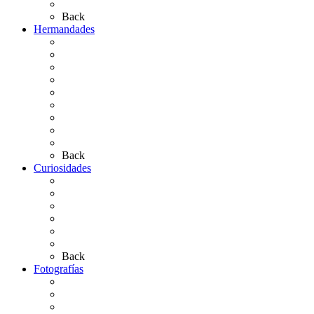
Artículos de autor
Back
Hermandades
Situación de Simpecados 2026
Carteles Rocío 2026
Hermandades y Agrupaciones
Presentación de Hermandades 2026
Los Simpecados Hdades. Filiales
Simpecados Hdades. No Filiales
Las Medallas
Las Carretas
Las Casas de Hermandad
Back
Curiosidades
Las abuelas almonteñas
El techo de la Ermita
Exvotos del Rocío
Saca de Yeguas 2025
El Rocío Chico
Más curiosidades…
Back
Fotografías
Galería Fotográfica
Fotos antiguas
Fotos de Las Carretas