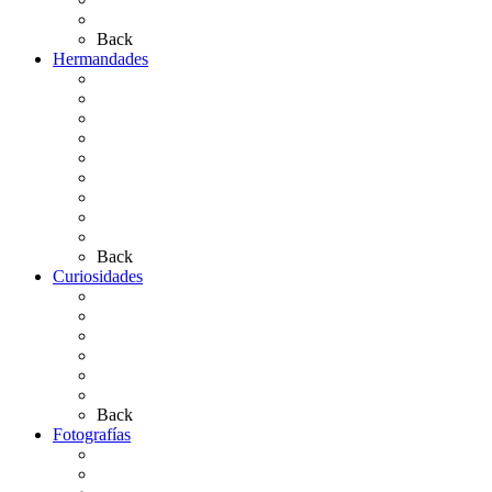
Artículos de autor
Back
Hermandades
Situación de Simpecados 2026
Carteles Rocío 2026
Hermandades y Agrupaciones
Presentación de Hermandades 2026
Los Simpecados Hdades. Filiales
Simpecados Hdades. No Filiales
Las Medallas
Las Carretas
Las Casas de Hermandad
Back
Curiosidades
Las abuelas almonteñas
El techo de la Ermita
Exvotos del Rocío
Saca de Yeguas 2025
El Rocío Chico
Más curiosidades…
Back
Fotografías
Galería Fotográfica
Fotos antiguas