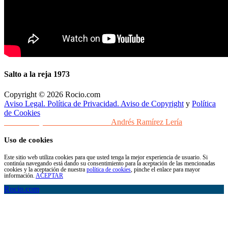
Salto a la reja 1973
Copyright © 2026 Rocio.com
Aviso Legal. Política de Privacidad. Aviso de Copyright
y
Política
de Cookies
Desarrollo y Diseño Web Sevilla
Andrés Ramírez Lería
Uso de cookies
Este sitio web utiliza cookies para que usted tenga la mejor experiencia de usuario. Si
continúa navegando está dando su consentimiento para la aceptación de las mencionadas
cookies y la aceptación de nuestra
política de cookies
, pinche el enlace para mayor
información.
ACEPTAR
Rocio.com