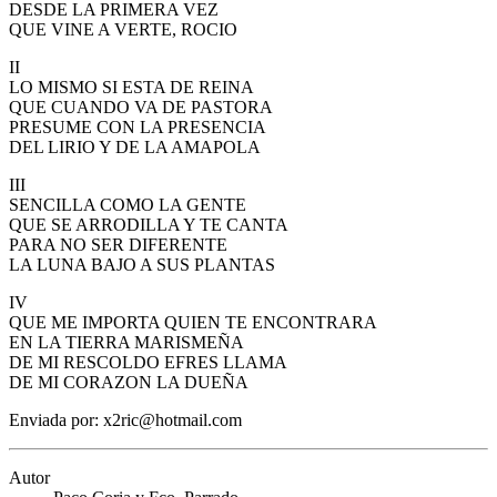
DESDE LA PRIMERA VEZ
El traslado cada siete años
QUE VINE A VERTE, ROCIO
¿Cuales son los actos principales que se celebran en el
II
Rocío?
LO MISMO SI ESTA DE REINA
QUE CUANDO VA DE PASTORA
Quiero hacer el camino,¿que tengo que hacer?
PRESUME CON LA PRESENCIA
DEL LIRIO Y DE LA AMAPOLA
En el Rocío, ¿dónde me alojo?
III
SENCILLA COMO LA GENTE
QUE SE ARRODILLA Y TE CANTA
PARA NO SER DIFERENTE
LA LUNA BAJO A SUS PLANTAS
IV
QUE ME IMPORTA QUIEN TE ENCONTRARA
EN LA TIERRA MARISMEÑA
DE MI RESCOLDO EFRES LLAMA
DE MI CORAZON LA DUEÑA
Enviada por: x2ric@hotmail.com
Autor