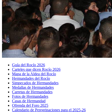
Guía del Rocío 2026
Carteles que dicen Rocío 2026
Mapa de la Aldea del Rocío
Hermandades del Rocío
Simpecados de Hermandades
Medallas de Hermandades
Carretas de Hermandades
Fotos de Hermandades
Casas de Hermandad
Ofrenda del Foro 2025
Calendario de Peregrinaciones para el 2025-26