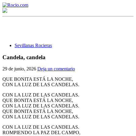
Sevillanas Rocieras
Candela, candela
¡Bienvenido! Soy el asistente virtual de rocio.com.
29 de junio, 2026
Deja un comentario
¿En qué puedo ayudarte?
QUE BONITA ESTÁ LA NOCHE,
CON LA LUZ DE LAS CANDELAS.
CON LA LUZ DE LAS CANDELAS.
Historia de la Virgen del Rocío
QUE BONITA ESTÁ LA NOCHE,
CON LA LUZ DE LAS CANDELAS.
¿Cuándo es la romería del Rocío?
QUE BONITA ESTÁ LA NOCHE,
CON LA LUZ DE LAS CANDELAS.
¿Cuántas hermandades participan en la romería?
CON LA LUZ DE LAS CANDELAS.
¿Cuándo se construyó la primera ermita?
ROMPIENDO LA PAZ DEL CAMPO,