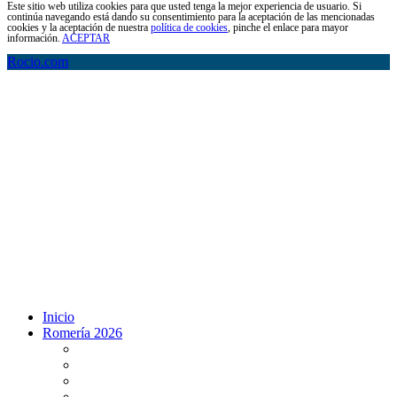
Este sitio web utiliza cookies para que usted tenga la mejor experiencia de usuario. Si
continúa navegando está dando su consentimiento para la aceptación de las mencionadas
cookies y la aceptación de nuestra
política de cookies
, pinche el enlace para mayor
información.
ACEPTAR
Rocio.com
Inicio
Romería 2026
Programa Romería 2026
Salto de la reja 2026
Salida y Entrada de la Virgen 2026
Presentación Hdades EN DIRECTO