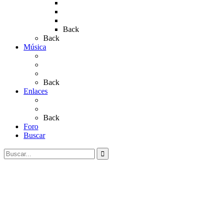
Rocío 2019
Rocío 2022
Rocío 2023
Back
Back
Música
Sevillanas
Salves a La Virgen del Rocío
Videos
Back
Enlaces
Al Rocío
Coros Rocieros
Back
Foro
Buscar