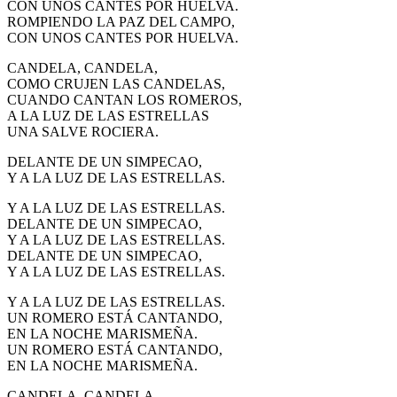
CON UNOS CANTES POR HUELVA.
El traslado cada siete años
ROMPIENDO LA PAZ DEL CAMPO,
CON UNOS CANTES POR HUELVA.
¿Cuales son los actos principales que se celebran en el
Rocío?
CANDELA, CANDELA,
COMO CRUJEN LAS CANDELAS,
Quiero hacer el camino,¿que tengo que hacer?
CUANDO CANTAN LOS ROMEROS,
A LA LUZ DE LAS ESTRELLAS
En el Rocío, ¿dónde me alojo?
UNA SALVE ROCIERA.
DELANTE DE UN SIMPECAO,
Y A LA LUZ DE LAS ESTRELLAS.
Y A LA LUZ DE LAS ESTRELLAS.
DELANTE DE UN SIMPECAO,
Y A LA LUZ DE LAS ESTRELLAS.
DELANTE DE UN SIMPECAO,
Y A LA LUZ DE LAS ESTRELLAS.
Y A LA LUZ DE LAS ESTRELLAS.
UN ROMERO ESTÁ CANTANDO,
EN LA NOCHE MARISMEÑA.
UN ROMERO ESTÁ CANTANDO,
EN LA NOCHE MARISMEÑA.
CANDELA, CANDELA,