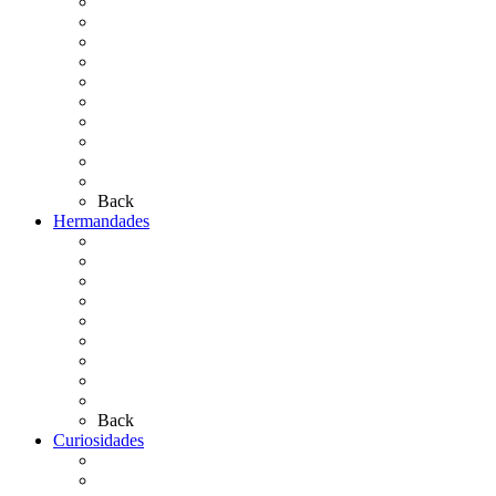
Cronología
El Rocío Chico
El Traslado
El Camino Europeo
¿Qué sabes del Rocío?
Personajes Ilustres del Rocío
Las Ermitas
El Retablo
Bibliografía
Artículos de autor
Back
Hermandades
Situación de Simpecados 2026
Carteles Rocío 2026
Hermandades y Agrupaciones
Presentación de Hermandades 2026
Los Simpecados Hdades. Filiales
Simpecados Hdades. No Filiales
Las Medallas
Las Carretas
Las Casas de Hermandad
Back
Curiosidades
Las abuelas almonteñas
El techo de la Ermita