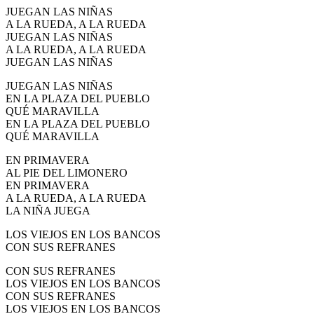
JUEGAN LAS NIÑAS
El traslado cada siete años
A LA RUEDA, A LA RUEDA
JUEGAN LAS NIÑAS
¿Cuales son los actos principales que se celebran en el
Rocío?
A LA RUEDA, A LA RUEDA
JUEGAN LAS NIÑAS
Quiero hacer el camino,¿que tengo que hacer?
JUEGAN LAS NIÑAS
En el Rocío, ¿dónde me alojo?
EN LA PLAZA DEL PUEBLO
QUÉ MARAVILLA
EN LA PLAZA DEL PUEBLO
QUÉ MARAVILLA
EN PRIMAVERA
AL PIE DEL LIMONERO
EN PRIMAVERA
A LA RUEDA, A LA RUEDA
LA NIÑA JUEGA
LOS VIEJOS EN LOS BANCOS
CON SUS REFRANES
CON SUS REFRANES
LOS VIEJOS EN LOS BANCOS
CON SUS REFRANES
LOS VIEJOS EN LOS BANCOS