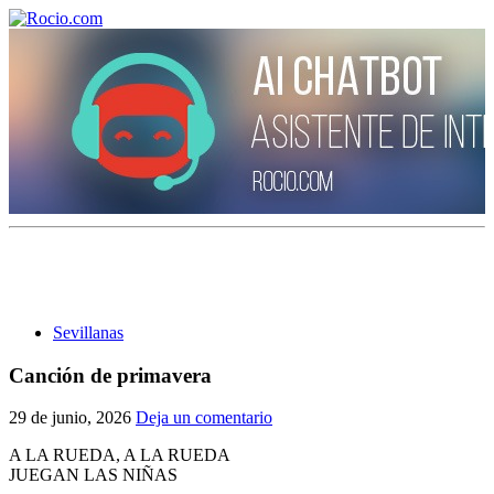
¡Bienvenido! Soy el asistente virtual de rocio.com.
¿En qué puedo ayudarte?
Sevillanas
Historia de la Virgen del Rocío
Canción de primavera
¿Cuándo es la romería del Rocío?
29 de junio, 2026
Deja un comentario
¿Cuántas hermandades participan en la romería?
A LA RUEDA, A LA RUEDA
JUEGAN LAS NIÑAS
¿Cuándo se construyó la primera ermita?