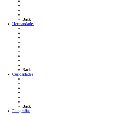
Las Ermitas
El Retablo
Bibliografía
Artículos de autor
Back
Hermandades
Situación de Simpecados 2026
Carteles Rocío 2026
Hermandades y Agrupaciones
Presentación de Hermandades 2026
Los Simpecados Hdades. Filiales
Simpecados Hdades. No Filiales
Las Medallas
Las Carretas
Las Casas de Hermandad
Back
Curiosidades
Las abuelas almonteñas
El techo de la Ermita
Exvotos del Rocío
Saca de Yeguas 2025
El Rocío Chico
Más curiosidades…
Back
Fotografías