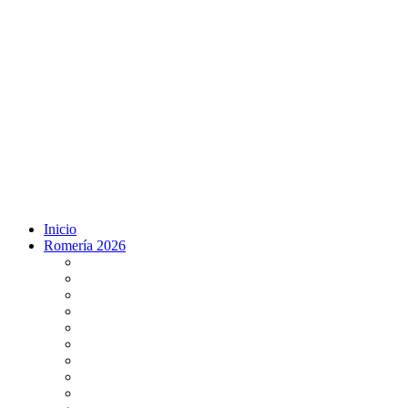
Inicio
Romería 2026
Programa Romería 2026
Salto de la reja 2026
Salida y Entrada de la Virgen 2026
Presentación Hdades EN DIRECTO
Misa de Pentecostés 2026 en DIRECTO
Situación Simpecados 2026
Paso por Coria del Río 2026
Paso Vado de Quema 2026
Paso por Villamanrique 2026