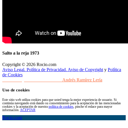
Salto a la reja 1973
Copyright © 2026 Rocio.com
Aviso Legal. Política de Privacidad. Aviso de Copyright
y
Política
de Cookies
Desarrollo y Diseño Web Sevilla
Andrés Ramírez Lería
Uso de cookies
Este sitio web utiliza cookies para que usted tenga la mejor experiencia de usuario. Si
continúa navegando está dando su consentimiento para la aceptación de las mencionadas
cookies y la aceptación de nuestra
política de cookies
, pinche el enlace para mayor
información.
ACEPTAR
Rocio.com