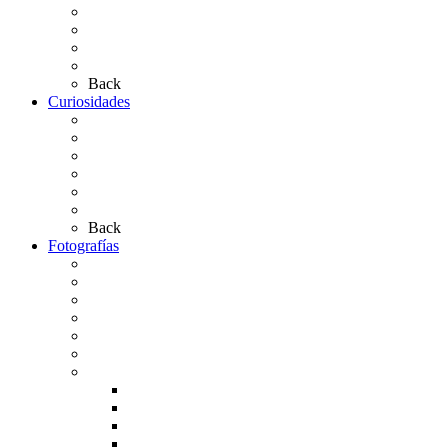
Simpecados Hdades. No Filiales
Las Medallas
Las Carretas
Las Casas de Hermandad
Back
Curiosidades
Las abuelas almonteñas
El techo de la Ermita
Exvotos del Rocío
Saca de Yeguas 2025
El Rocío Chico
Más curiosidades…
Back
Fotografías
Galería Fotográfica
Fotos antiguas
Fotos de Las Carretas
Fotos de la Virgen
La Virgen en el Simpecado
Carteles del Rocío
Fotos de la romería
Rocío 2005
Rocío 2006
Rocío 2007
Rocío 2008