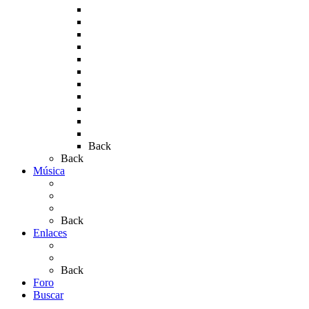
Rocío 2009
Rocío 2010
Rocío 2011
Rocío 2012
Rocío 2013
Rocío 2017
Rocio 2015
Rocío 2018
Rocío 2019
Rocío 2022
Rocío 2023
Back
Back
Música
Sevillanas
Salves a La Virgen del Rocío
Videos
Back
Enlaces
Al Rocío
Coros Rocieros
Back
Foro
Buscar