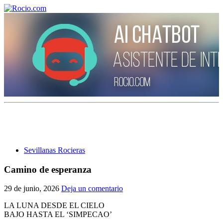
¡Bienvenido! Soy el asistente virtual de rocio.com.
¿En qué puedo ayudarte?
Sevillanas Rocieras
Historia de la Virgen del Rocío
Camino de esperanza
¿Cuándo es la romería del Rocío?
29 de junio, 2026
Deja un comentario
¿Cuántas hermandades participan en la romería?
LA LUNA DESDE EL CIELO
BAJO HASTA EL ‘SIMPECAO’
¿Cuándo se construyó la primera ermita?