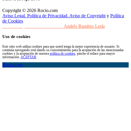
Copyright © 2026 Rocio.com
Aviso Legal. Política de Privacidad. Aviso de Copyright
y
Política
de Cookies
Desarrollo y Diseño Web Sevilla
Andrés Ramírez Lería
Uso de cookies
Este sitio web utiliza cookies para que usted tenga la mejor experiencia de usuario. Si
continúa navegando está dando su consentimiento para la aceptación de las mencionadas
cookies y la aceptación de nuestra
política de cookies
, pinche el enlace para mayor
información.
ACEPTAR
Rocio.com