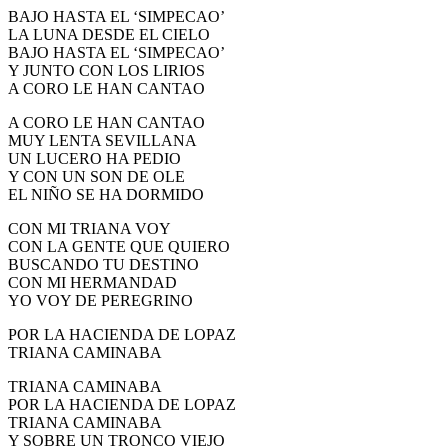
BAJO HASTA EL ‘SIMPECAO’
El traslado cada siete años
LA LUNA DESDE EL CIELO
BAJO HASTA EL ‘SIMPECAO’
¿Cuales son los actos principales que se celebran en el
Rocío?
Y JUNTO CON LOS LIRIOS
A CORO LE HAN CANTAO
Quiero hacer el camino,¿que tengo que hacer?
A CORO LE HAN CANTAO
En el Rocío, ¿dónde me alojo?
MUY LENTA SEVILLANA
UN LUCERO HA PEDIO
Y CON UN SON DE OLE
EL NIÑO SE HA DORMIDO
CON MI TRIANA VOY
CON LA GENTE QUE QUIERO
BUSCANDO TU DESTINO
CON MI HERMANDAD
YO VOY DE PEREGRINO
POR LA HACIENDA DE LOPAZ
TRIANA CAMINABA
TRIANA CAMINABA
POR LA HACIENDA DE LOPAZ
TRIANA CAMINABA
Y SOBRE UN TRONCO VIEJO