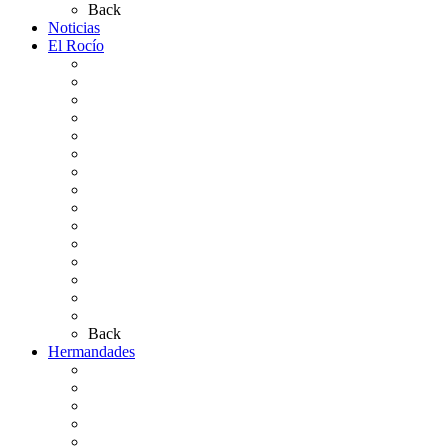
Back
Noticias
El Rocío
Qué es el Rocío
La Leyenda
Ir al Rocío
La Virgen del Rocío
La Coronación
Cronología
El Rocío Chico
El Traslado
El Camino Europeo
¿Qué sabes del Rocío?
Personajes Ilustres del Rocío
Las Ermitas
El Retablo
Bibliografía
Artículos de autor
Back
Hermandades
Situación de Simpecados 2026
Carteles Rocío 2026
Hermandades y Agrupaciones
Presentación de Hermandades 2026
Los Simpecados Hdades. Filiales