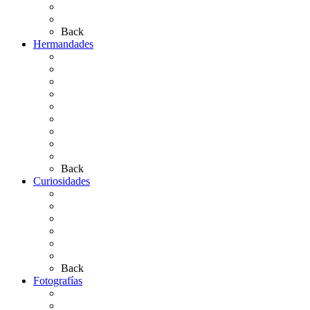
Bibliografía
Artículos de autor
Back
Hermandades
Situación de Simpecados 2026
Carteles Rocío 2026
Hermandades y Agrupaciones
Presentación de Hermandades 2026
Los Simpecados Hdades. Filiales
Simpecados Hdades. No Filiales
Las Medallas
Las Carretas
Las Casas de Hermandad
Back
Curiosidades
Las abuelas almonteñas
El techo de la Ermita
Exvotos del Rocío
Saca de Yeguas 2025
El Rocío Chico
Más curiosidades…
Back
Fotografías
Galería Fotográfica
Fotos antiguas