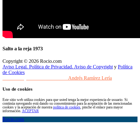
Salto a la reja 1973
Copyright © 2026 Rocio.com
Aviso Legal. Política de Privacidad. Aviso de Copyright
y
Política
de Cookies
Desarrollo y Diseño Web Sevilla
Andrés Ramírez Lería
Uso de cookies
Este sitio web utiliza cookies para que usted tenga la mejor experiencia de usuario. Si
continúa navegando está dando su consentimiento para la aceptación de las mencionadas
cookies y la aceptación de nuestra
política de cookies
, pinche el enlace para mayor
información.
ACEPTAR
Rocio.com