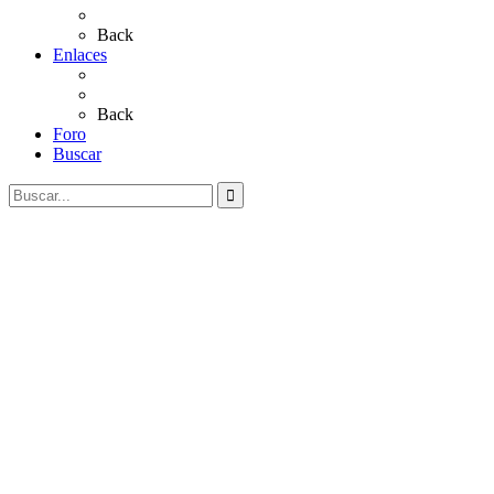
Videos
Back
Enlaces
Al Rocío
Coros Rocieros
Back
Foro
Buscar