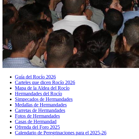
Guía del Rocío 2026
Carteles que dicen Rocío 2026
Mapa de la Aldea del Rocío
Hermandades del Rocío
Simpecados de Hermandades
Medallas de Hermandades
Carretas de Hermandades
Fotos de Hermandades
Casas de Hermandad
Ofrenda del Foro 2025
Calendario de Peregrinaciones para el 2025-26