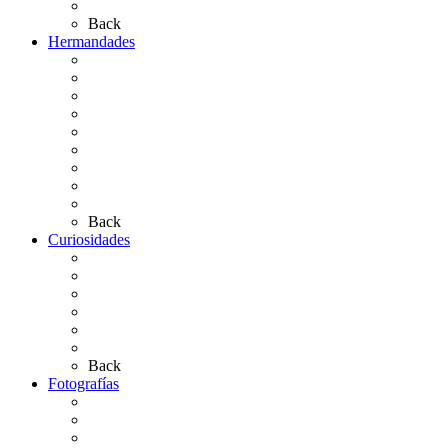
Artículos de autor
Back
Hermandades
Situación de Simpecados 2026
Carteles Rocío 2026
Hermandades y Agrupaciones
Presentación de Hermandades 2026
Los Simpecados Hdades. Filiales
Simpecados Hdades. No Filiales
Las Medallas
Las Carretas
Las Casas de Hermandad
Back
Curiosidades
Las abuelas almonteñas
El techo de la Ermita
Exvotos del Rocío
Saca de Yeguas 2025
El Rocío Chico
Más curiosidades…
Back
Fotografías
Galería Fotográfica
Fotos antiguas
Fotos de Las Carretas