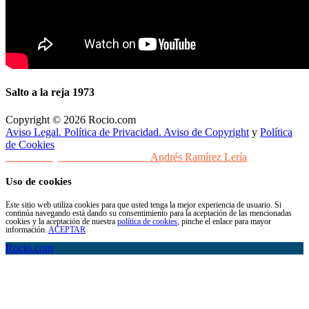
Salto a la reja 1973
Copyright © 2026 Rocio.com
Aviso Legal. Política de Privacidad. Aviso de Copyright
y
Política
de Cookies
Desarrollo y Diseño Web Sevilla
Andrés Ramírez Lería
Uso de cookies
Este sitio web utiliza cookies para que usted tenga la mejor experiencia de usuario. Si
continúa navegando está dando su consentimiento para la aceptación de las mencionadas
cookies y la aceptación de nuestra
política de cookies
, pinche el enlace para mayor
información.
ACEPTAR
Rocio.com