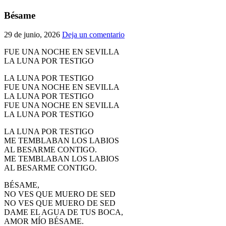
El traslado cada siete años
Bésame
¿Cuales son los actos principales que se celebran en el
29 de junio, 2026
Deja un comentario
Rocío?
Quiero hacer el camino,¿que tengo que hacer?
FUE UNA NOCHE EN SEVILLA
LA LUNA POR TESTIGO
En el Rocío, ¿dónde me alojo?
LA LUNA POR TESTIGO
FUE UNA NOCHE EN SEVILLA
LA LUNA POR TESTIGO
FUE UNA NOCHE EN SEVILLA
LA LUNA POR TESTIGO
LA LUNA POR TESTIGO
ME TEMBLABAN LOS LABIOS
AL BESARME CONTIGO.
ME TEMBLABAN LOS LABIOS
AL BESARME CONTIGO.
BÉSAME,
NO VES QUE MUERO DE SED
NO VES QUE MUERO DE SED
DAME EL AGUA DE TUS BOCA,
AMOR MÍO BÉSAME.