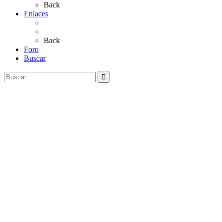
Back
Enlaces
Al Rocío
Coros Rocieros
Back
Foro
Buscar