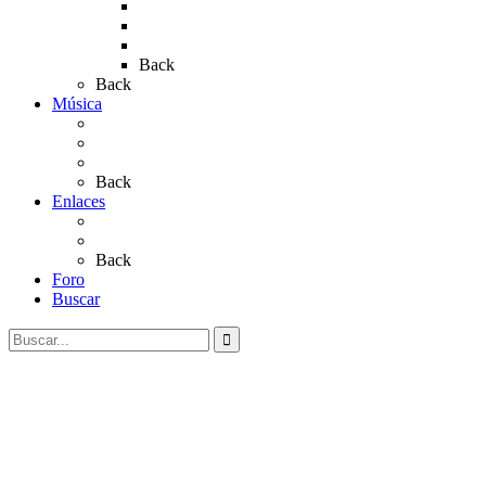
Rocío 2019
Rocío 2022
Rocío 2023
Back
Back
Música
Sevillanas
Salves a La Virgen del Rocío
Videos
Back
Enlaces
Al Rocío
Coros Rocieros
Back
Foro
Buscar