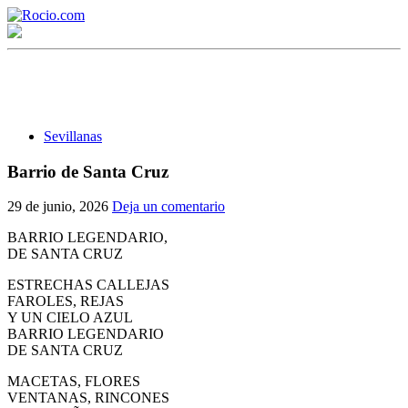
Sevillanas
Barrio de Santa Cruz
¡Bienvenido! Soy el asistente virtual de rocio.com.
29 de junio, 2026
Deja un comentario
¿En qué puedo ayudarte?
BARRIO LEGENDARIO,
DE SANTA CRUZ
ESTRECHAS CALLEJAS
Historia de la Virgen del Rocío
FAROLES, REJAS
Y UN CIELO AZUL
¿Cuándo es la romería del Rocío?
BARRIO LEGENDARIO
DE SANTA CRUZ
¿Cuántas hermandades participan en la romería?
MACETAS, FLORES
¿Cuándo se construyó la primera ermita?
VENTANAS, RINCONES