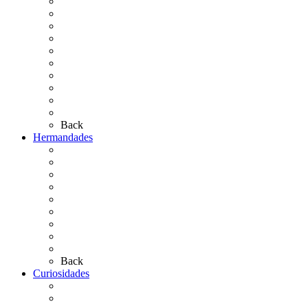
Cronología
El Rocío Chico
El Traslado
El Camino Europeo
¿Qué sabes del Rocío?
Personajes Ilustres del Rocío
Las Ermitas
El Retablo
Bibliografía
Artículos de autor
Back
Hermandades
Situación de Simpecados 2026
Carteles Rocío 2026
Hermandades y Agrupaciones
Presentación de Hermandades 2026
Los Simpecados Hdades. Filiales
Simpecados Hdades. No Filiales
Las Medallas
Las Carretas
Las Casas de Hermandad
Back
Curiosidades
Las abuelas almonteñas
El techo de la Ermita