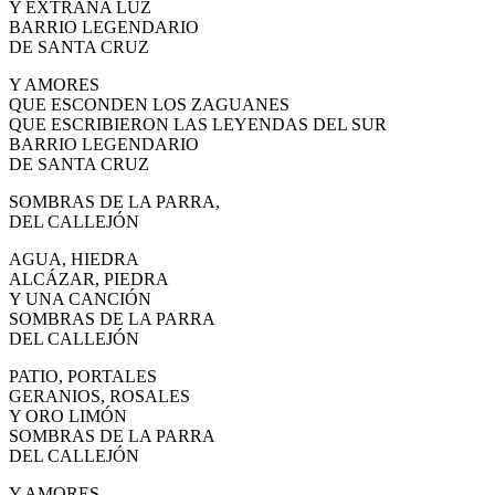
Y EXTRAÑA LUZ
El traslado cada siete años
BARRIO LEGENDARIO
DE SANTA CRUZ
¿Cuales son los actos principales que se celebran en el
Rocío?
Y AMORES
QUE ESCONDEN LOS ZAGUANES
Quiero hacer el camino,¿que tengo que hacer?
QUE ESCRIBIERON LAS LEYENDAS DEL SUR
BARRIO LEGENDARIO
En el Rocío, ¿dónde me alojo?
DE SANTA CRUZ
SOMBRAS DE LA PARRA,
DEL CALLEJÓN
AGUA, HIEDRA
ALCÁZAR, PIEDRA
Y UNA CANCIÓN
SOMBRAS DE LA PARRA
DEL CALLEJÓN
PATIO, PORTALES
GERANIOS, ROSALES
Y ORO LIMÓN
SOMBRAS DE LA PARRA
DEL CALLEJÓN
Y AMORES