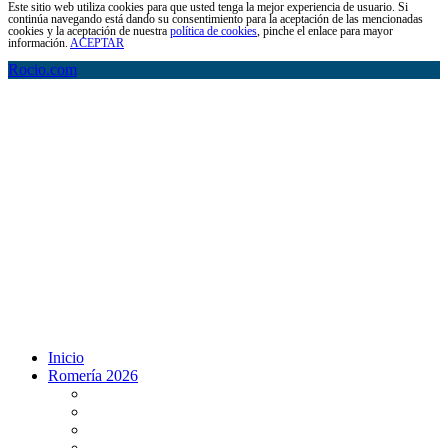
Este sitio web utiliza cookies para que usted tenga la mejor experiencia de usuario. Si
continúa navegando está dando su consentimiento para la aceptación de las mencionadas
cookies y la aceptación de nuestra
política de cookies
, pinche el enlace para mayor
información.
ACEPTAR
Rocio.com
Inicio
Romería 2026
Programa Romería 2026
Salto de la reja 2026
Salida y Entrada de la Virgen 2026
Presentación Hdades EN DIRECTO