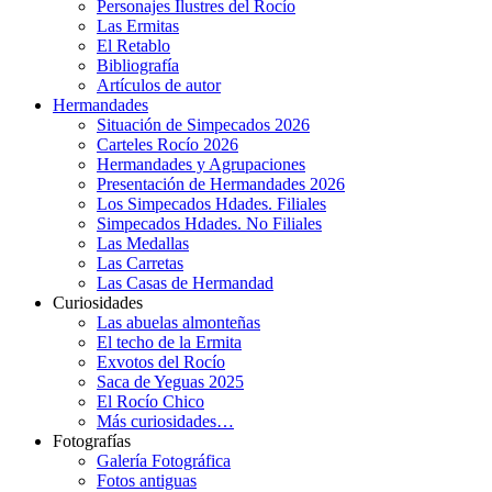
Personajes Ilustres del Rocío
Las Ermitas
El Retablo
Bibliografía
Artículos de autor
Hermandades
Situación de Simpecados 2026
Carteles Rocío 2026
Hermandades y Agrupaciones
Presentación de Hermandades 2026
Los Simpecados Hdades. Filiales
Simpecados Hdades. No Filiales
Las Medallas
Las Carretas
Las Casas de Hermandad
Curiosidades
Las abuelas almonteñas
El techo de la Ermita
Exvotos del Rocío
Saca de Yeguas 2025
El Rocío Chico
Más curiosidades…
Fotografías
Galería Fotográfica
Fotos antiguas