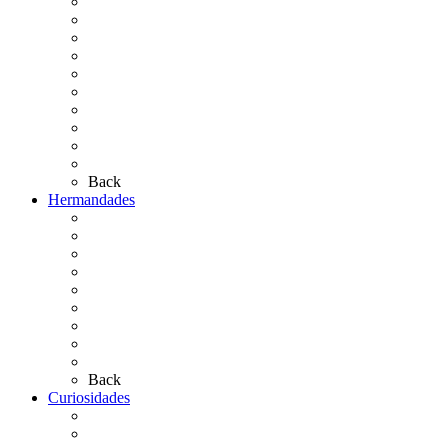
Cronología
El Rocío Chico
El Traslado
El Camino Europeo
¿Qué sabes del Rocío?
Personajes Ilustres del Rocío
Las Ermitas
El Retablo
Bibliografía
Artículos de autor
Back
Hermandades
Situación de Simpecados 2026
Carteles Rocío 2026
Hermandades y Agrupaciones
Presentación de Hermandades 2026
Los Simpecados Hdades. Filiales
Simpecados Hdades. No Filiales
Las Medallas
Las Carretas
Las Casas de Hermandad
Back
Curiosidades
Las abuelas almonteñas
El techo de la Ermita