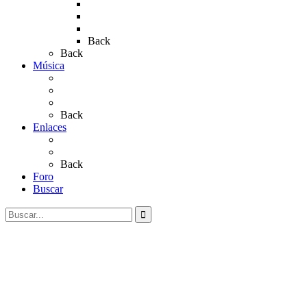
Rocío 2019
Rocío 2022
Rocío 2023
Back
Back
Música
Sevillanas
Salves a La Virgen del Rocío
Videos
Back
Enlaces
Al Rocío
Coros Rocieros
Back
Foro
Buscar