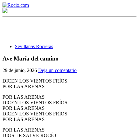
Sevillanas Rocieras
Ave María del camino
¡Bienvenido! Soy el asistente virtual de rocio.com.
29 de junio, 2026
Deja un comentario
¿En qué puedo ayudarte?
DICEN LOS VIENTOS FRÍOS,
POR LAS ARENAS
POR LAS ARENAS
Historia de la Virgen del Rocío
DICEN LOS VIENTOS FRÍOS
POR LAS ARENAS
¿Cuándo es la romería del Rocío?
DICEN LOS VIENTOS FRÍOS
POR LAS ARENAS
¿Cuántas hermandades participan en la romería?
POR LAS ARENAS
¿Cuándo se construyó la primera ermita?
DIOS TE SALVE ROCÍO