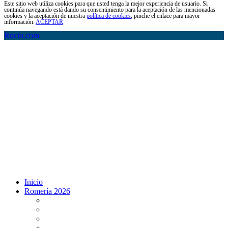
Este sitio web utiliza cookies para que usted tenga la mejor experiencia de usuario. Si
continúa navegando está dando su consentimiento para la aceptación de las mencionadas
cookies y la aceptación de nuestra
política de cookies
, pinche el enlace para mayor
información.
ACEPTAR
Rocio.com
Inicio
Romería 2026
Programa Romería 2026
Salto de la reja 2026
Salida y Entrada de la Virgen 2026
Presentación Hdades EN DIRECTO