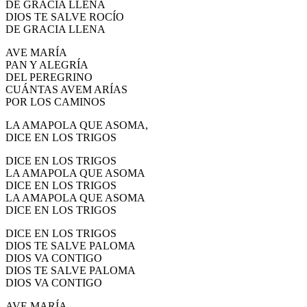
DE GRACIA LLENA
El traslado cada siete años
DIOS TE SALVE ROCÍO
DE GRACIA LLENA
¿Cuales son los actos principales que se celebran en el
Rocío?
AVE MARÍA
PAN Y ALEGRÍA
Quiero hacer el camino,¿que tengo que hacer?
DEL PEREGRINO
CUÁNTAS AVEM ARÍAS
En el Rocío, ¿dónde me alojo?
POR LOS CAMINOS
LA AMAPOLA QUE ASOMA,
DICE EN LOS TRIGOS
DICE EN LOS TRIGOS
LA AMAPOLA QUE ASOMA
DICE EN LOS TRIGOS
LA AMAPOLA QUE ASOMA
DICE EN LOS TRIGOS
DICE EN LOS TRIGOS
DIOS TE SALVE PALOMA
DIOS VA CONTIGO
DIOS TE SALVE PALOMA
DIOS VA CONTIGO
AVE MARÍA