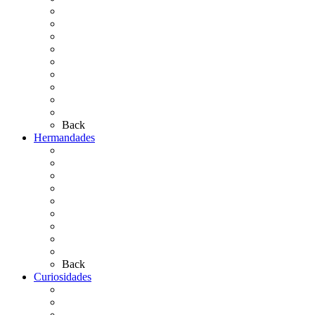
El Rocío Chico
El Traslado
El Camino Europeo
¿Qué sabes del Rocío?
Personajes Ilustres del Rocío
Las Ermitas
El Retablo
Bibliografía
Artículos de autor
Back
Hermandades
Situación de Simpecados 2026
Carteles Rocío 2026
Hermandades y Agrupaciones
Presentación de Hermandades 2026
Los Simpecados Hdades. Filiales
Simpecados Hdades. No Filiales
Las Medallas
Las Carretas
Las Casas de Hermandad
Back
Curiosidades
Las abuelas almonteñas
El techo de la Ermita
Exvotos del Rocío