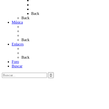
Rocío 2019
Rocío 2022
Rocío 2023
Back
Back
Música
Sevillanas
Salves a La Virgen del Rocío
Videos
Back
Enlaces
Al Rocío
Coros Rocieros
Back
Foro
Buscar