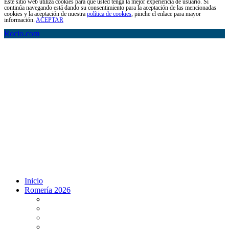
Este sitio web utiliza cookies para que usted tenga la mejor experiencia de usuario. Si
continúa navegando está dando su consentimiento para la aceptación de las mencionadas
cookies y la aceptación de nuestra
política de cookies
, pinche el enlace para mayor
información.
ACEPTAR
Rocio.com
Inicio
Romería 2026
Programa Romería 2026
Salto de la reja 2026
Salida y Entrada de la Virgen 2026
Presentación Hdades EN DIRECTO