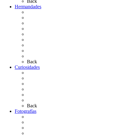
Back
Hermandades
Situación de Simpecados 2026
Carteles Rocío 2026
Hermandades y Agrupaciones
Presentación de Hermandades 2026
Los Simpecados Hdades. Filiales
Simpecados Hdades. No Filiales
Las Medallas
Las Carretas
Las Casas de Hermandad
Back
Curiosidades
Las abuelas almonteñas
El techo de la Ermita
Exvotos del Rocío
Saca de Yeguas 2025
El Rocío Chico
Más curiosidades…
Back
Fotografías
Galería Fotográfica
Fotos antiguas
Fotos de Las Carretas
Fotos de la Virgen