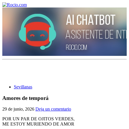
¡Bienvenido! Soy el asistente virtual de rocio.com.
¿En qué puedo ayudarte?
Sevillanas
Historia de la Virgen del Rocío
Amores de temporá
¿Cuándo es la romería del Rocío?
29 de junio, 2026
Deja un comentario
¿Cuántas hermandades participan en la romería?
POR UN PAR DE OJITOS VERDES,
ME ESTOY MURIENDO DE AMOR
¿Cuándo se construyó la primera ermita?