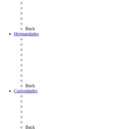
Personajes Ilustres del Rocío
Las Ermitas
El Retablo
Bibliografía
Artículos de autor
Back
Hermandades
Situación de Simpecados 2026
Carteles Rocío 2026
Hermandades y Agrupaciones
Presentación de Hermandades 2026
Los Simpecados Hdades. Filiales
Simpecados Hdades. No Filiales
Las Medallas
Las Carretas
Las Casas de Hermandad
Back
Curiosidades
Las abuelas almonteñas
El techo de la Ermita
Exvotos del Rocío
Saca de Yeguas 2025
El Rocío Chico
Más curiosidades…
Back