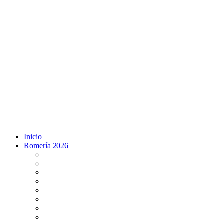
Inicio
Romería 2026
Programa Romería 2026
Salto de la reja 2026
Salida y Entrada de la Virgen 2026
Presentación Hdades EN DIRECTO
Misa de Pentecostés 2026 en DIRECTO
Situación Simpecados 2026
Paso por Coria del Río 2026
Paso Vado de Quema 2026