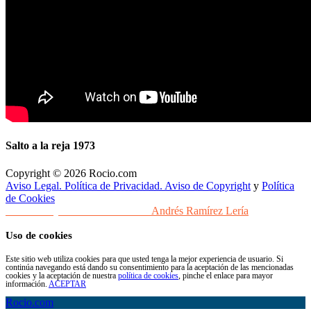
Salto a la reja 1973
Copyright © 2026 Rocio.com
Aviso Legal. Política de Privacidad. Aviso de Copyright
y
Política
de Cookies
Desarrollo y Diseño Web Sevilla
Andrés Ramírez Lería
Uso de cookies
Este sitio web utiliza cookies para que usted tenga la mejor experiencia de usuario. Si
continúa navegando está dando su consentimiento para la aceptación de las mencionadas
cookies y la aceptación de nuestra
política de cookies
, pinche el enlace para mayor
información.
ACEPTAR
Rocio.com