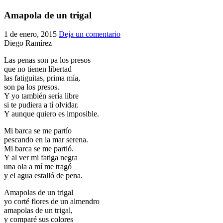
El traslado cada siete años
Amapola de un trigal
¿Cuales son los actos principales que se celebran en el
1 de enero, 2015
Deja un comentario
Rocío?
Diego Ramírez
Quiero hacer el camino,¿que tengo que hacer?
Las penas son pa los presos
En el Rocío, ¿dónde me alojo?
que no tienen libertad
las fatiguitas, prima mía,
son pa los presos.
Y yo también sería libre
si te pudiera a tí olvidar.
Y aunque quiero es imposible.
Mi barca se me partío
pescando en la mar serena.
Mi barca se me partió.
Y al ver mi fatiga negra
una ola a mí me tragó
y el agua estalló de pena.
Amapolas de un trigal
yo corté flores de un almendro
amapolas de un trigal,
y comparé sus colores