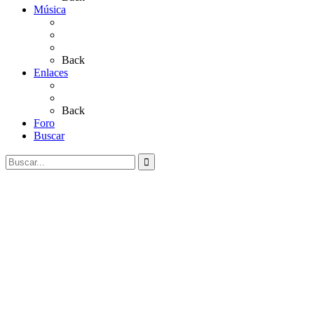
Música
Sevillanas
Salves a La Virgen del Rocío
Videos
Back
Enlaces
Al Rocío
Coros Rocieros
Back
Foro
Buscar