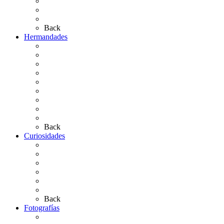
El Retablo
Bibliografía
Artículos de autor
Back
Hermandades
Situación de Simpecados 2026
Carteles Rocío 2026
Hermandades y Agrupaciones
Presentación de Hermandades 2026
Los Simpecados Hdades. Filiales
Simpecados Hdades. No Filiales
Las Medallas
Las Carretas
Las Casas de Hermandad
Back
Curiosidades
Las abuelas almonteñas
El techo de la Ermita
Exvotos del Rocío
Saca de Yeguas 2025
El Rocío Chico
Más curiosidades…
Back
Fotografías
Galería Fotográfica