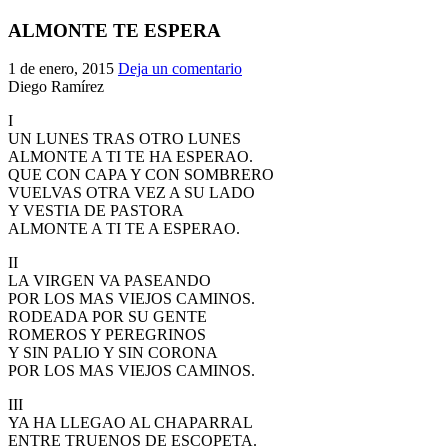
El traslado cada siete años
ALMONTE TE ESPERA
¿Cuales son los actos principales que se celebran en el
1 de enero, 2015
Deja un comentario
Rocío?
Diego Ramírez
Quiero hacer el camino,¿que tengo que hacer?
I
En el Rocío, ¿dónde me alojo?
UN LUNES TRAS OTRO LUNES
ALMONTE A TI TE HA ESPERAO.
QUE CON CAPA Y CON SOMBRERO
VUELVAS OTRA VEZ A SU LADO
Y VESTIA DE PASTORA
ALMONTE A TI TE A ESPERAO.
II
LA VIRGEN VA PASEANDO
POR LOS MAS VIEJOS CAMINOS.
RODEADA POR SU GENTE
ROMEROS Y PEREGRINOS
Y SIN PALIO Y SIN CORONA
POR LOS MAS VIEJOS CAMINOS.
III
YA HA LLEGAO AL CHAPARRAL
ENTRE TRUENOS DE ESCOPETA.