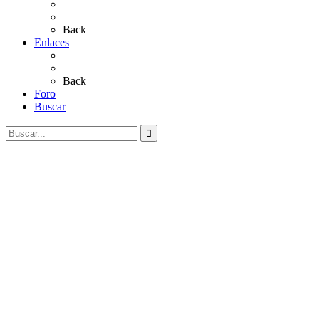
Salves a La Virgen del Rocío
Videos
Back
Enlaces
Al Rocío
Coros Rocieros
Back
Foro
Buscar