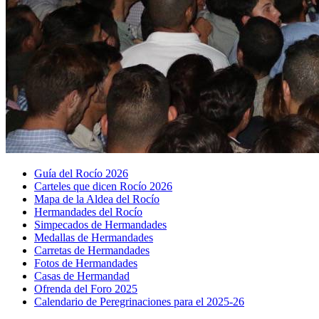
Guía del Rocío 2026
Carteles que dicen Rocío 2026
Mapa de la Aldea del Rocío
Hermandades del Rocío
Simpecados de Hermandades
Medallas de Hermandades
Carretas de Hermandades
Fotos de Hermandades
Casas de Hermandad
Ofrenda del Foro 2025
Calendario de Peregrinaciones para el 2025-26