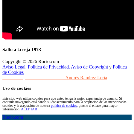
Salto a la reja 1973
Copyright © 2026 Rocio.com
Aviso Legal. Política de Privacidad. Aviso de Copyright
y
Política
de Cookies
Desarrollo y Diseño Web Sevilla
Andrés Ramírez Lería
Uso de cookies
Este sitio web utiliza cookies para que usted tenga la mejor experiencia de usuario. Si
continúa navegando está dando su consentimiento para la aceptación de las mencionadas
cookies y la aceptación de nuestra
política de cookies
, pinche el enlace para mayor
información.
ACEPTAR
Rocio.com