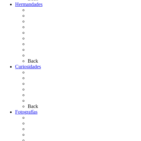
Hermandades
Situación de Simpecados 2026
Carteles Rocío 2026
Hermandades y Agrupaciones
Presentación de Hermandades 2026
Los Simpecados Hdades. Filiales
Simpecados Hdades. No Filiales
Las Medallas
Las Carretas
Las Casas de Hermandad
Back
Curiosidades
Las abuelas almonteñas
El techo de la Ermita
Exvotos del Rocío
Saca de Yeguas 2025
El Rocío Chico
Más curiosidades…
Back
Fotografías
Galería Fotográfica
Fotos antiguas
Fotos de Las Carretas
Fotos de la Virgen
La Virgen en el Simpecado