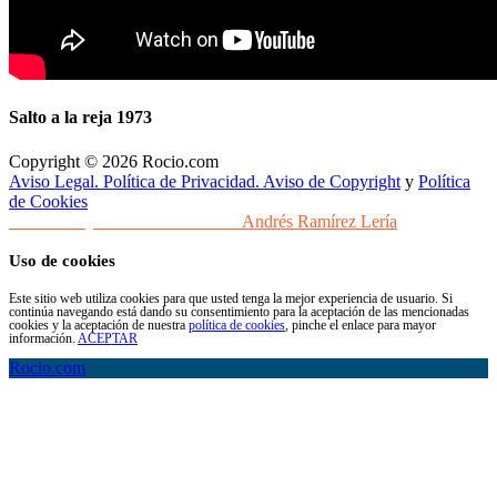
Salto a la reja 1973
Copyright © 2026 Rocio.com
Aviso Legal. Política de Privacidad. Aviso de Copyright
y
Política
de Cookies
Desarrollo y Diseño Web Sevilla
Andrés Ramírez Lería
Uso de cookies
Este sitio web utiliza cookies para que usted tenga la mejor experiencia de usuario. Si
continúa navegando está dando su consentimiento para la aceptación de las mencionadas
cookies y la aceptación de nuestra
política de cookies
, pinche el enlace para mayor
información.
ACEPTAR
Rocio.com