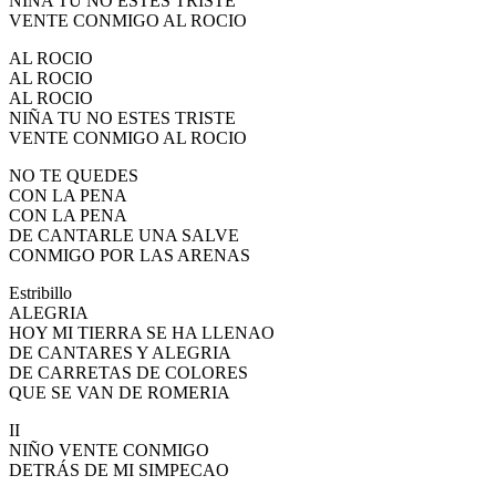
NIÑA TU NO ESTES TRISTE
VENTE CONMIGO AL ROCIO
El traslado cada siete años
AL ROCIO
¿Cuales son los actos principales que se celebran en el
Rocío?
AL ROCIO
AL ROCIO
Quiero hacer el camino,¿que tengo que hacer?
NIÑA TU NO ESTES TRISTE
VENTE CONMIGO AL ROCIO
En el Rocío, ¿dónde me alojo?
NO TE QUEDES
CON LA PENA
CON LA PENA
DE CANTARLE UNA SALVE
CONMIGO POR LAS ARENAS
Estribillo
ALEGRIA
HOY MI TIERRA SE HA LLENAO
DE CANTARES Y ALEGRIA
DE CARRETAS DE COLORES
QUE SE VAN DE ROMERIA
II
NIÑO VENTE CONMIGO
DETRÁS DE MI SIMPECAO