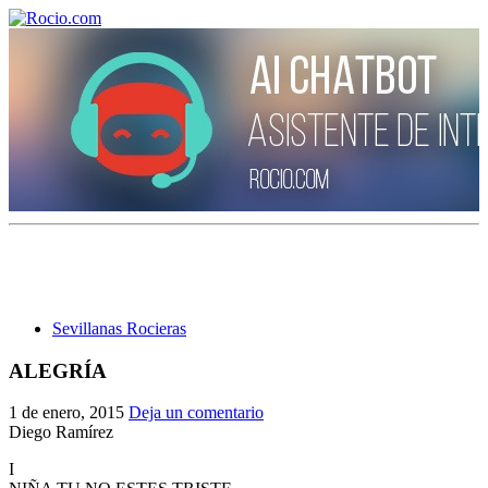
¡Bienvenido! Soy el asistente virtual de rocio.com.
¿En qué puedo ayudarte?
Sevillanas Rocieras
Historia de la Virgen del Rocío
ALEGRÍA
¿Cuándo es la romería del Rocío?
1 de enero, 2015
Deja un comentario
¿Cuántas hermandades participan en la romería?
Diego Ramírez
I
¿Cuándo se construyó la primera ermita?