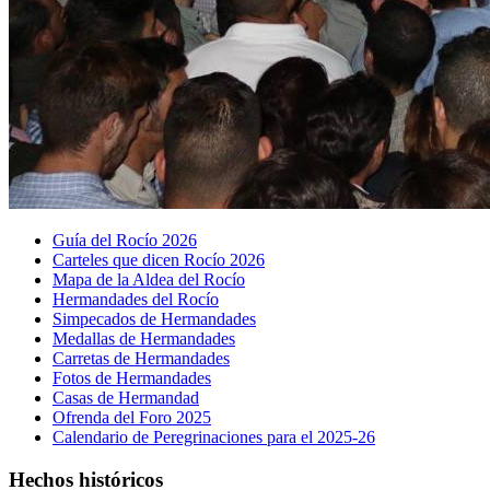
Guía del Rocío 2026
Carteles que dicen Rocío 2026
Mapa de la Aldea del Rocío
Hermandades del Rocío
Simpecados de Hermandades
Medallas de Hermandades
Carretas de Hermandades
Fotos de Hermandades
Casas de Hermandad
Ofrenda del Foro 2025
Calendario de Peregrinaciones para el 2025-26
Hechos históricos