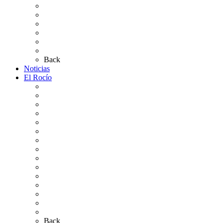
Altares de Culto 2026
Pases Romería 2026
Carteles Rocío 2026
Plano de la Aldea
Planos de los caminos
Preguntas frecuentes
Back
Noticias
El Rocío
Qué es el Rocío
La Leyenda
Ir al Rocío
La Virgen del Rocío
La Coronación
Cronología
El Rocío Chico
El Traslado
El Camino Europeo
¿Qué sabes del Rocío?
Personajes Ilustres del Rocío
Las Ermitas
El Retablo
Bibliografía
Artículos de autor
Back