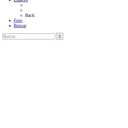
Al Rocío
Coros Rocieros
Back
Foro
Buscar