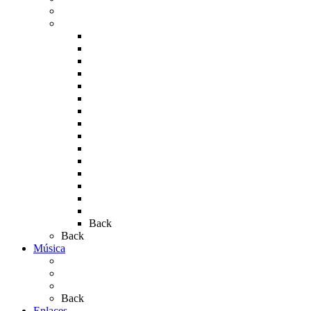
Carteles del Rocío
Fotos de la romería
Rocío 2005
Rocío 2006
Rocío 2007
Rocío 2008
Rocío 2009
Rocío 2010
Rocío 2011
Rocío 2012
Rocío 2013
Rocío 2017
Rocio 2015
Rocío 2018
Rocío 2019
Rocío 2022
Rocío 2023
Back
Back
Música
Sevillanas
Salves a La Virgen del Rocío
Videos
Back
Enlaces