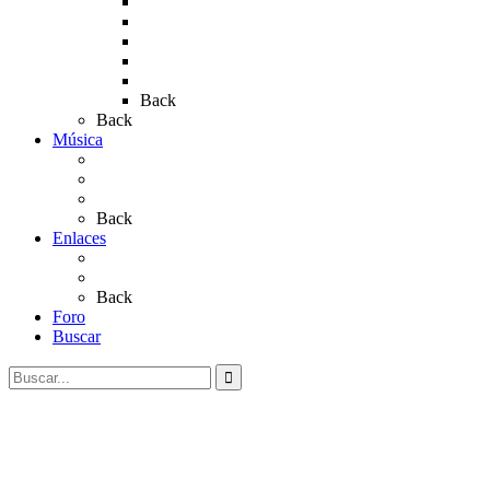
Rocio 2015
Rocío 2018
Rocío 2019
Rocío 2022
Rocío 2023
Back
Back
Música
Sevillanas
Salves a La Virgen del Rocío
Videos
Back
Enlaces
Al Rocío
Coros Rocieros
Back
Foro
Buscar