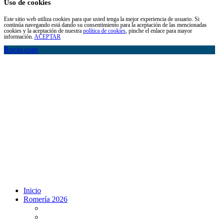
Uso de cookies
Este sitio web utiliza cookies para que usted tenga la mejor experiencia de usuario. Si
continúa navegando está dando su consentimiento para la aceptación de las mencionadas
cookies y la aceptación de nuestra
política de cookies
, pinche el enlace para mayor
información.
ACEPTAR
Rocio.com
Inicio
Romería 2026
Programa Romería 2026
Salto de la reja 2026