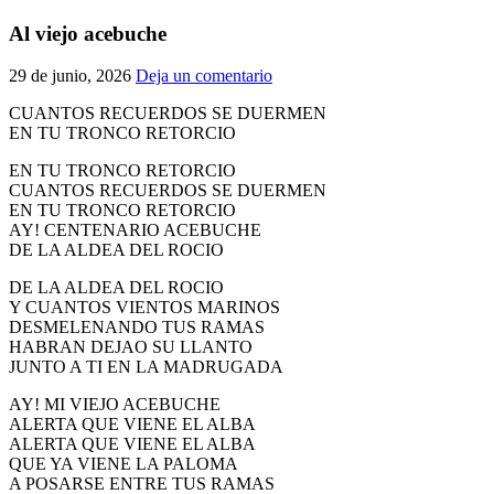
El traslado cada siete años
Al viejo acebuche
¿Cuales son los actos principales que se celebran en el
29 de junio, 2026
Deja un comentario
Rocío?
Quiero hacer el camino,¿que tengo que hacer?
CUANTOS RECUERDOS SE DUERMEN
EN TU TRONCO RETORCIO
En el Rocío, ¿dónde me alojo?
EN TU TRONCO RETORCIO
CUANTOS RECUERDOS SE DUERMEN
EN TU TRONCO RETORCIO
AY! CENTENARIO ACEBUCHE
DE LA ALDEA DEL ROCIO
DE LA ALDEA DEL ROCIO
Y CUANTOS VIENTOS MARINOS
DESMELENANDO TUS RAMAS
HABRAN DEJAO SU LLANTO
JUNTO A TI EN LA MADRUGADA
AY! MI VIEJO ACEBUCHE
ALERTA QUE VIENE EL ALBA
ALERTA QUE VIENE EL ALBA
QUE YA VIENE LA PALOMA
A POSARSE ENTRE TUS RAMAS