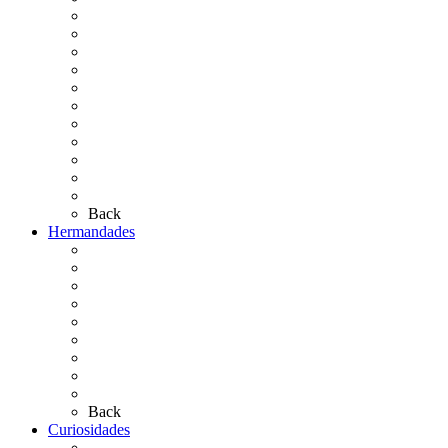
La Coronación
Cronología
El Rocío Chico
El Traslado
El Camino Europeo
¿Qué sabes del Rocío?
Personajes Ilustres del Rocío
Las Ermitas
El Retablo
Bibliografía
Artículos de autor
Back
Hermandades
Situación de Simpecados 2026
Carteles Rocío 2026
Hermandades y Agrupaciones
Presentación de Hermandades 2026
Los Simpecados Hdades. Filiales
Simpecados Hdades. No Filiales
Las Medallas
Las Carretas
Las Casas de Hermandad
Back
Curiosidades
Las abuelas almonteñas