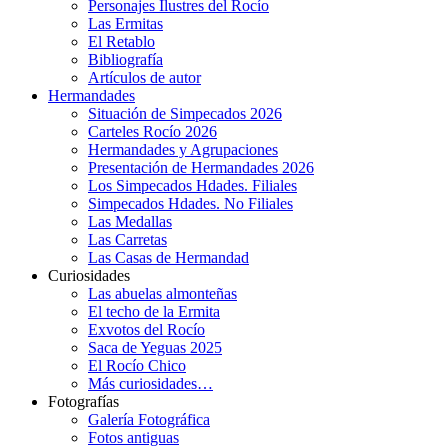
Personajes Ilustres del Rocío
Las Ermitas
El Retablo
Bibliografía
Artículos de autor
Hermandades
Situación de Simpecados 2026
Carteles Rocío 2026
Hermandades y Agrupaciones
Presentación de Hermandades 2026
Los Simpecados Hdades. Filiales
Simpecados Hdades. No Filiales
Las Medallas
Las Carretas
Las Casas de Hermandad
Curiosidades
Las abuelas almonteñas
El techo de la Ermita
Exvotos del Rocío
Saca de Yeguas 2025
El Rocío Chico
Más curiosidades…
Fotografías
Galería Fotográfica
Fotos antiguas