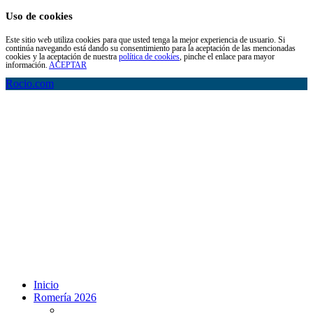
Uso de cookies
Este sitio web utiliza cookies para que usted tenga la mejor experiencia de usuario. Si
continúa navegando está dando su consentimiento para la aceptación de las mencionadas
cookies y la aceptación de nuestra
política de cookies
, pinche el enlace para mayor
información.
ACEPTAR
Rocio.com
Inicio
Romería 2026
Programa Romería 2026