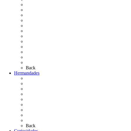
La Virgen del Rocío
La Coronación
Cronología
El Rocío Chico
El Traslado
El Camino Europeo
¿Qué sabes del Rocío?
Personajes Ilustres del Rocío
Las Ermitas
El Retablo
Bibliografía
Artículos de autor
Back
Hermandades
Situación de Simpecados 2026
Carteles Rocío 2026
Hermandades y Agrupaciones
Presentación de Hermandades 2026
Los Simpecados Hdades. Filiales
Simpecados Hdades. No Filiales
Las Medallas
Las Carretas
Las Casas de Hermandad
Back
Curiosidades