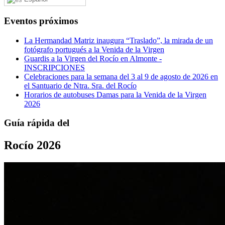
Eventos próximos
La Hermandad Matriz inaugura “Traslado”, la mirada de un
fotógrafo portugués a la Venida de la Virgen
Guardis a la Virgen del Rocío en Almonte -
INSCRIPCIONES
Celebraciones para la semana del 3 al 9 de agosto de 2026 en
el Santuario de Ntra. Sra. del Rocío
Horarios de autobuses Damas para la Venida de la Virgen
2026
Guía rápida del
Rocío 2026