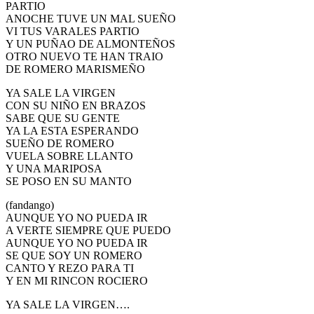
PARTIO
El traslado cada siete años
ANOCHE TUVE UN MAL SUEÑO
VI TUS VARALES PARTIO
¿Cuales son los actos principales que se celebran en el
Y UN PUÑAO DE ALMONTEÑOS
Rocío?
OTRO NUEVO TE HAN TRAIO
DE ROMERO MARISMEÑO
Quiero hacer el camino,¿que tengo que hacer?
YA SALE LA VIRGEN
En el Rocío, ¿dónde me alojo?
CON SU NIÑO EN BRAZOS
SABE QUE SU GENTE
YA LA ESTA ESPERANDO
SUEÑO DE ROMERO
VUELA SOBRE LLANTO
Y UNA MARIPOSA
SE POSO EN SU MANTO
(fandango)
AUNQUE YO NO PUEDA IR
A VERTE SIEMPRE QUE PUEDO
AUNQUE YO NO PUEDA IR
SE QUE SOY UN ROMERO
CANTO Y REZO PARA TI
Y EN MI RINCON ROCIERO
YA SALE LA VIRGEN….