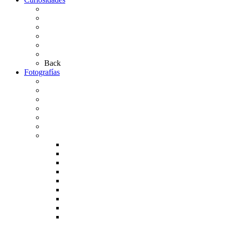
Las abuelas almonteñas
El techo de la Ermita
Exvotos del Rocío
Saca de Yeguas 2025
El Rocío Chico
Más curiosidades…
Back
Fotografías
Galería Fotográfica
Fotos antiguas
Fotos de Las Carretas
Fotos de la Virgen
La Virgen en el Simpecado
Carteles del Rocío
Fotos de la romería
Rocío 2005
Rocío 2006
Rocío 2007
Rocío 2008
Rocío 2009
Rocío 2010
Rocío 2011
Rocío 2012
Rocío 2013