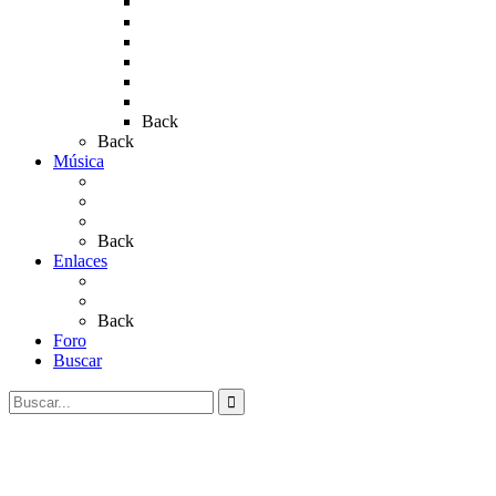
Rocío 2017
Rocio 2015
Rocío 2018
Rocío 2019
Rocío 2022
Rocío 2023
Back
Back
Música
Sevillanas
Salves a La Virgen del Rocío
Videos
Back
Enlaces
Al Rocío
Coros Rocieros
Back
Foro
Buscar