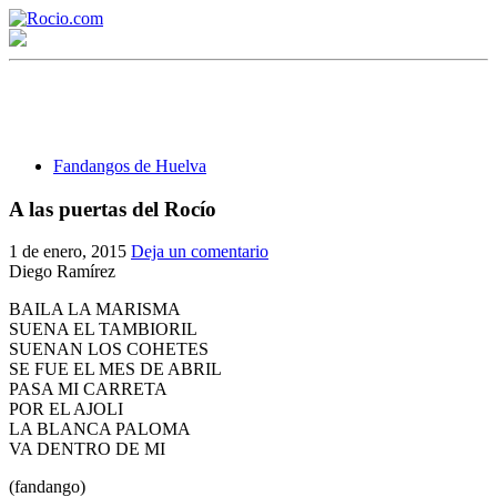
Fandangos de Huelva
A las puertas del Rocío
¡Bienvenido! Soy el asistente virtual de rocio.com.
1 de enero, 2015
Deja un comentario
Diego Ramírez
¿En qué puedo ayudarte?
BAILA LA MARISMA
SUENA EL TAMBIORIL
SUENAN LOS COHETES
Historia de la Virgen del Rocío
SE FUE EL MES DE ABRIL
PASA MI CARRETA
¿Cuándo es la romería del Rocío?
POR EL AJOLI
LA BLANCA PALOMA
¿Cuántas hermandades participan en la romería?
VA DENTRO DE MI
¿Cuándo se construyó la primera ermita?
(fandango)