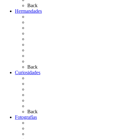
Back
Hermandades
Situación de Simpecados 2026
Carteles Rocío 2026
Hermandades y Agrupaciones
Presentación de Hermandades 2026
Los Simpecados Hdades. Filiales
Simpecados Hdades. No Filiales
Las Medallas
Las Carretas
Las Casas de Hermandad
Back
Curiosidades
Las abuelas almonteñas
El techo de la Ermita
Exvotos del Rocío
Saca de Yeguas 2025
El Rocío Chico
Más curiosidades…
Back
Fotografías
Galería Fotográfica
Fotos antiguas
Fotos de Las Carretas