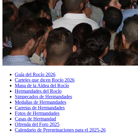
Guía del Rocío 2026
Carteles que dicen Rocío 2026
Mapa de la Aldea del Rocío
Hermandades del Rocío
Simpecados de Hermandades
Medallas de Hermandades
Carretas de Hermandades
Fotos de Hermandades
Casas de Hermandad
Ofrenda del Foro 2025
Calendario de Peregrinaciones para el 2025-26