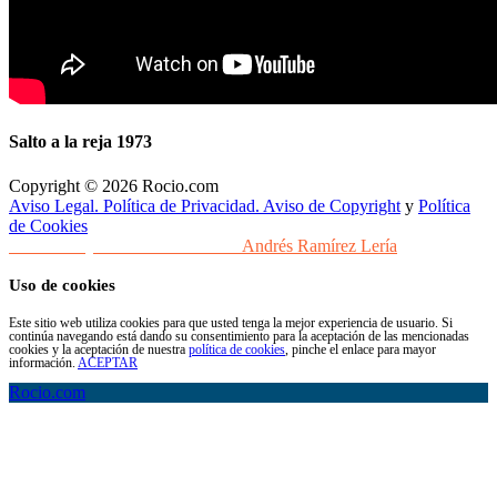
Salto a la reja 1973
Copyright © 2026 Rocio.com
Aviso Legal. Política de Privacidad. Aviso de Copyright
y
Política
de Cookies
Desarrollo y Diseño Web Sevilla
Andrés Ramírez Lería
Uso de cookies
Este sitio web utiliza cookies para que usted tenga la mejor experiencia de usuario. Si
continúa navegando está dando su consentimiento para la aceptación de las mencionadas
cookies y la aceptación de nuestra
política de cookies
, pinche el enlace para mayor
información.
ACEPTAR
Rocio.com