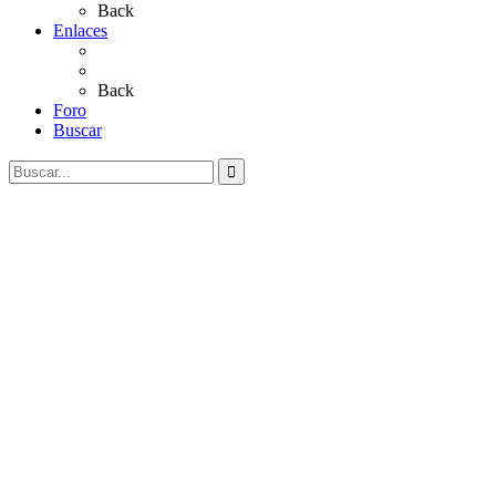
Back
Enlaces
Al Rocío
Coros Rocieros
Back
Foro
Buscar