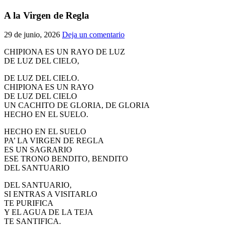
El traslado cada siete años
A la Virgen de Regla
¿Cuales son los actos principales que se celebran en el
29 de junio, 2026
Deja un comentario
Rocío?
Quiero hacer el camino,¿que tengo que hacer?
CHIPIONA ES UN RAYO DE LUZ
DE LUZ DEL CIELO,
En el Rocío, ¿dónde me alojo?
DE LUZ DEL CIELO.
CHIPIONA ES UN RAYO
DE LUZ DEL CIELO
UN CACHITO DE GLORIA, DE GLORIA
HECHO EN EL SUELO.
HECHO EN EL SUELO
PA’ LA VIRGEN DE REGLA
ES UN SAGRARIO
ESE TRONO BENDITO, BENDITO
DEL SANTUARIO
DEL SANTUARIO,
SI ENTRAS A VISITARLO
TE PURIFICA
Y EL AGUA DE LA TEJA
TE SANTIFICA.