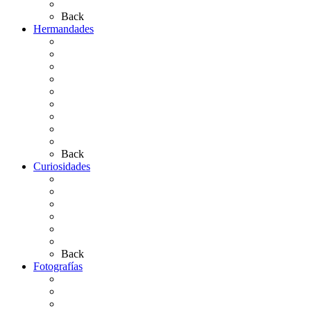
Artículos de autor
Back
Hermandades
Situación de Simpecados 2026
Carteles Rocío 2026
Hermandades y Agrupaciones
Presentación de Hermandades 2026
Los Simpecados Hdades. Filiales
Simpecados Hdades. No Filiales
Las Medallas
Las Carretas
Las Casas de Hermandad
Back
Curiosidades
Las abuelas almonteñas
El techo de la Ermita
Exvotos del Rocío
Saca de Yeguas 2025
El Rocío Chico
Más curiosidades…
Back
Fotografías
Galería Fotográfica
Fotos antiguas
Fotos de Las Carretas