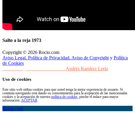
Salto a la reja 1973
Copyright © 2026 Rocio.com
Aviso Legal. Política de Privacidad. Aviso de Copyright
y
Política
de Cookies
Desarrollo y Diseño Web Sevilla
Andrés Ramírez Lería
Uso de cookies
Este sitio web utiliza cookies para que usted tenga la mejor experiencia de usuario. Si
continúa navegando está dando su consentimiento para la aceptación de las mencionadas
cookies y la aceptación de nuestra
política de cookies
, pinche el enlace para mayor
información.
ACEPTAR
Rocio.com