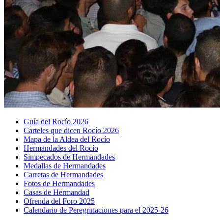
Guía del Rocío 2026
Carteles que dicen Rocío 2026
Mapa de la Aldea del Rocío
Hermandades del Rocío
Simpecados de Hermandades
Medallas de Hermandades
Carretas de Hermandades
Fotos de Hermandades
Casas de Hermandad
Ofrenda del Foro 2025
Calendario de Peregrinaciones para el 2025-26