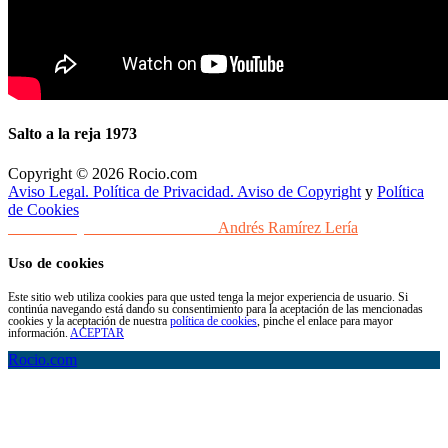
Salto a la reja 1973
Copyright © 2026 Rocio.com
Aviso Legal. Política de Privacidad. Aviso de Copyright
y
Política
de Cookies
Desarrollo y Diseño Web Sevilla
Andrés Ramírez Lería
Uso de cookies
Este sitio web utiliza cookies para que usted tenga la mejor experiencia de usuario. Si
continúa navegando está dando su consentimiento para la aceptación de las mencionadas
cookies y la aceptación de nuestra
política de cookies
, pinche el enlace para mayor
información.
ACEPTAR
Rocio.com