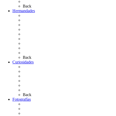
Artículos de autor
Back
Hermandades
Situación de Simpecados 2026
Carteles Rocío 2026
Hermandades y Agrupaciones
Presentación de Hermandades 2026
Los Simpecados Hdades. Filiales
Simpecados Hdades. No Filiales
Las Medallas
Las Carretas
Las Casas de Hermandad
Back
Curiosidades
Las abuelas almonteñas
El techo de la Ermita
Exvotos del Rocío
Saca de Yeguas 2025
El Rocío Chico
Más curiosidades…
Back
Fotografías
Galería Fotográfica
Fotos antiguas
Fotos de Las Carretas