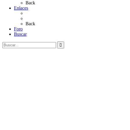
Back
Enlaces
Al Rocío
Coros Rocieros
Back
Foro
Buscar