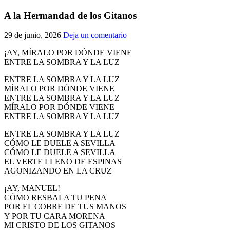
El traslado cada siete años
A la Hermandad de los Gitanos
¿Cuales son los actos principales que se celebran en el
29 de junio, 2026
Deja un comentario
Rocío?
Quiero hacer el camino,¿que tengo que hacer?
¡AY, MÍRALO POR DÓNDE VIENE
ENTRE LA SOMBRA Y LA LUZ
En el Rocío, ¿dónde me alojo?
ENTRE LA SOMBRA Y LA LUZ
MÍRALO POR DÓNDE VIENE
ENTRE LA SOMBRA Y LA LUZ
MÍRALO POR DÓNDE VIENE
ENTRE LA SOMBRA Y LA LUZ
ENTRE LA SOMBRA Y LA LUZ
CÓMO LE DUELE A SEVILLA
CÓMO LE DUELE A SEVILLA
EL VERTE LLENO DE ESPINAS
AGONIZANDO EN LA CRUZ
¡AY, MANUEL!
CÓMO RESBALA TU PENA
POR EL COBRE DE TUS MANOS
Y POR TU CARA MORENA
MI CRISTO DE LOS GITANOS