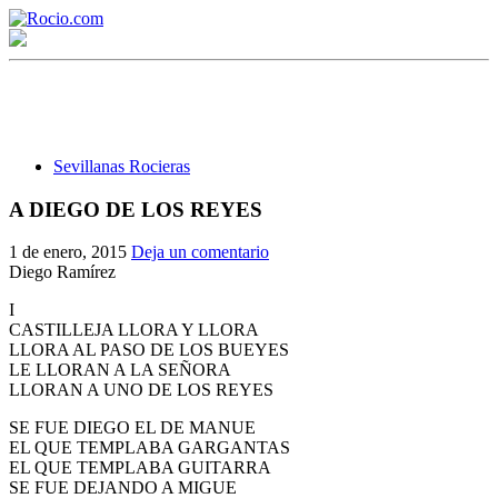
Sevillanas Rocieras
A DIEGO DE LOS REYES
¡Bienvenido! Soy el asistente virtual de rocio.com.
1 de enero, 2015
Deja un comentario
Diego Ramírez
¿En qué puedo ayudarte?
I
CASTILLEJA LLORA Y LLORA
LLORA AL PASO DE LOS BUEYES
Historia de la Virgen del Rocío
LE LLORAN A LA SEÑORA
LLORAN A UNO DE LOS REYES
¿Cuándo es la romería del Rocío?
SE FUE DIEGO EL DE MANUE
¿Cuántas hermandades participan en la romería?
EL QUE TEMPLABA GARGANTAS
EL QUE TEMPLABA GUITARRA
¿Cuándo se construyó la primera ermita?
SE FUE DEJANDO A MIGUE