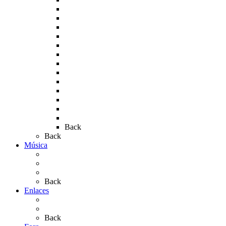
Rocío 2007
Rocío 2008
Rocío 2009
Rocío 2010
Rocío 2011
Rocío 2012
Rocío 2013
Rocío 2017
Rocio 2015
Rocío 2018
Rocío 2019
Rocío 2022
Rocío 2023
Back
Back
Música
Sevillanas
Salves a La Virgen del Rocío
Videos
Back
Enlaces
Al Rocío
Coros Rocieros
Back