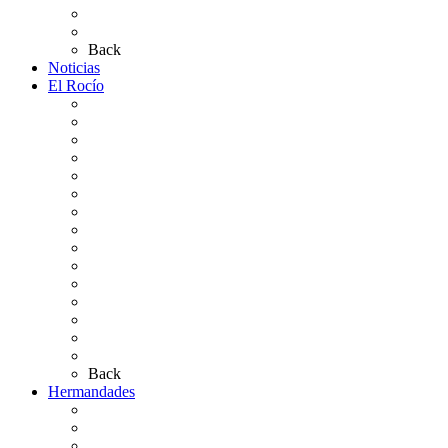
Planos de los caminos
Preguntas frecuentes
Back
Noticias
El Rocío
Qué es el Rocío
La Leyenda
Ir al Rocío
La Virgen del Rocío
La Coronación
Cronología
El Rocío Chico
El Traslado
El Camino Europeo
¿Qué sabes del Rocío?
Personajes Ilustres del Rocío
Las Ermitas
El Retablo
Bibliografía
Artículos de autor
Back
Hermandades
Situación de Simpecados 2026
Carteles Rocío 2026
Hermandades y Agrupaciones