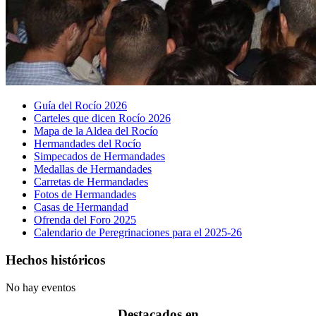
Guía del Rocío 2026
Carteles que dicen Rocío 2026
Mapa de la Aldea del Rocío
Hermandades del Rocío
Simpecados de Hermandades
Medallas de Hermandades
Carretas de Hermandades
Fotos de Hermandades
Casas de Hermandad
Ofrenda del Foro 2025
Calendario de Peregrinaciones para el 2025-26
Hechos históricos
No hay eventos
Destacados en