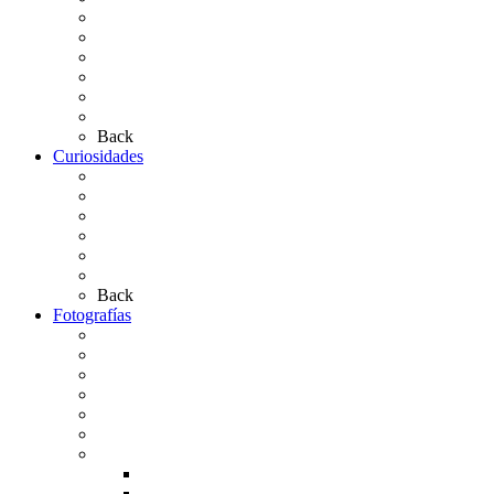
Presentación de Hermandades 2026
Los Simpecados Hdades. Filiales
Simpecados Hdades. No Filiales
Las Medallas
Las Carretas
Las Casas de Hermandad
Back
Curiosidades
Las abuelas almonteñas
El techo de la Ermita
Exvotos del Rocío
Saca de Yeguas 2025
El Rocío Chico
Más curiosidades…
Back
Fotografías
Galería Fotográfica
Fotos antiguas
Fotos de Las Carretas
Fotos de la Virgen
La Virgen en el Simpecado
Carteles del Rocío
Fotos de la romería
Rocío 2005
Rocío 2006