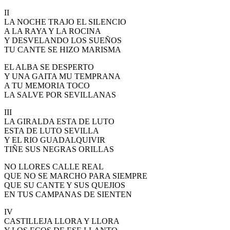
El traslado cada siete años
II
LA NOCHE TRAJO EL SILENCIO
¿Cuales son los actos principales que se celebran en el
A LA RAYA Y LA ROCINA
Rocío?
Y DESVELANDO LOS SUEÑOS
TU CANTE SE HIZO MARISMA
Quiero hacer el camino,¿que tengo que hacer?
EL ALBA SE DESPERTO
En el Rocío, ¿dónde me alojo?
Y UNA GAITA MU TEMPRANA
A TU MEMORIA TOCO
LA SALVE POR SEVILLANAS
III
LA GIRALDA ESTA DE LUTO
ESTA DE LUTO SEVILLA
Y EL RIO GUADALQUIVIR
TIÑE SUS NEGRAS ORILLAS
NO LLORES CALLE REAL
QUE NO SE MARCHO PARA SIEMPRE
QUE SU CANTE Y SUS QUEJIOS
EN TUS CAMPANAS DE SIENTEN
IV
CASTILLEJA LLORA Y LLORA