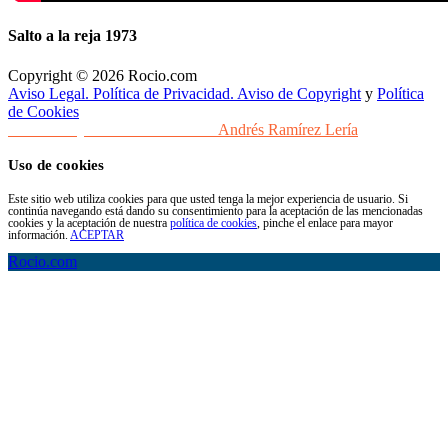
Salto a la reja 1973
Copyright © 2026 Rocio.com
Aviso Legal. Política de Privacidad. Aviso de Copyright
y
Política
de Cookies
Desarrollo y Diseño Web Sevilla
Andrés Ramírez Lería
Uso de cookies
Este sitio web utiliza cookies para que usted tenga la mejor experiencia de usuario. Si
continúa navegando está dando su consentimiento para la aceptación de las mencionadas
cookies y la aceptación de nuestra
política de cookies
, pinche el enlace para mayor
información.
ACEPTAR
Rocio.com