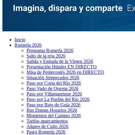
Inicio
Romería 2026
Programa Romería 2026
Salto de la reja 2026
Salida y Entrada de la Virgen 2026
Presentación Hdades EN DIRECTO
Misa de Pentecostés 2026 en DIRECTO
Situación Simpecados 2026
Paso por Coria del Río 2026
Paso Vado de Quema 2026
Paso por Villamanrique 2026
Paso por La Puebla del Río 2026
Paso por Bajo de Guía 2026
Bus Damas Horarios 2026
Momentos del Camino 2026
Tarifas aparcamientos
Altares de Culto 2026
Pases Romería 2026