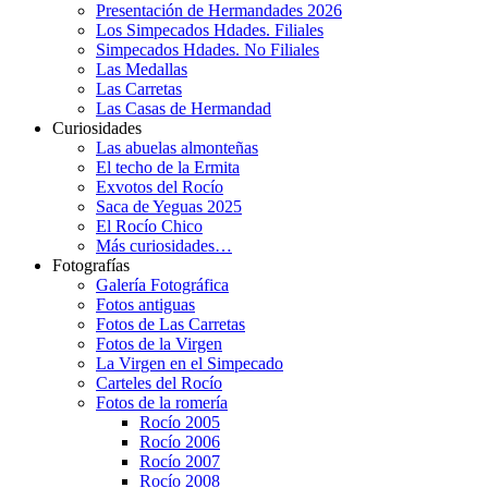
Presentación de Hermandades 2026
Los Simpecados Hdades. Filiales
Simpecados Hdades. No Filiales
Las Medallas
Las Carretas
Las Casas de Hermandad
Curiosidades
Las abuelas almonteñas
El techo de la Ermita
Exvotos del Rocío
Saca de Yeguas 2025
El Rocío Chico
Más curiosidades…
Fotografías
Galería Fotográfica
Fotos antiguas
Fotos de Las Carretas
Fotos de la Virgen
La Virgen en el Simpecado
Carteles del Rocío
Fotos de la romería
Rocío 2005
Rocío 2006
Rocío 2007
Rocío 2008