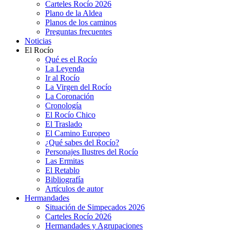
Carteles Rocío 2026
Plano de la Aldea
Planos de los caminos
Preguntas frecuentes
Noticias
El Rocío
Qué es el Rocío
La Leyenda
Ir al Rocío
La Virgen del Rocío
La Coronación
Cronología
El Rocío Chico
El Traslado
El Camino Europeo
¿Qué sabes del Rocío?
Personajes Ilustres del Rocío
Las Ermitas
El Retablo
Bibliografía
Artículos de autor
Hermandades
Situación de Simpecados 2026
Carteles Rocío 2026
Hermandades y Agrupaciones