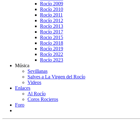
Rocío 2009
Rocío 2010
Rocío 2011
Rocío 2012
Rocío 2013
Rocío 2017
Rocio 2015
Rocío 2018
Rocío 2019
Rocío 2022
Rocío 2023
Música
Sevillanas
Salves a La Virgen del Rocío
Videos
Enlaces
Al Rocío
Coros Rocieros
Foro