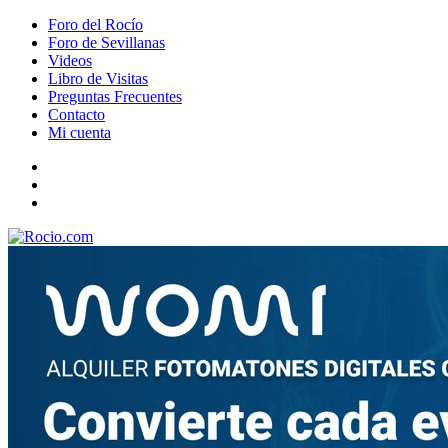
Foro del Rocío
Foro de Sevillanas
Videos
Libro de Visitas
Preguntas Frecuentes
Contacto
Mi cuenta