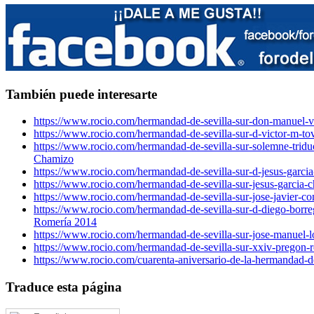
También puede interesarte
https://www.rocio.com/hermandad-de-sevilla-sur-don-manuel-
https://www.rocio.com/hermandad-de-sevilla-sur-d-victor-m-to
https://www.rocio.com/hermandad-de-sevilla-sur-solemne-tridu
Chamizo
https://www.rocio.com/hermandad-de-sevilla-sur-d-jesus-garci
https://www.rocio.com/hermandad-de-sevilla-sur-jesus-garcia-
https://www.rocio.com/hermandad-de-sevilla-sur-jose-javier-c
https://www.rocio.com/hermandad-de-sevilla-sur-d-diego-borr
Romería 2014
https://www.rocio.com/hermandad-de-sevilla-sur-jose-manuel
https://www.rocio.com/hermandad-de-sevilla-sur-xxiv-pregon-r
https://www.rocio.com/cuarenta-aniversario-de-la-hermandad-del
Traduce esta página