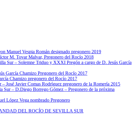
Don Manuel Vespia Román designado pregonero 2019
íctor M. Tovar Malvar, Pregonero del Rocío 2018
lla Sur – Solemne Triduo y XXXI Pregón a cargo de D. Jesús García
sús García Chamizo Pregonero del Rocío 2017
arcía Chamizo pregonero del Rocío 2017
r – José Javier Comas Rodríguez pregonero de la Romería 2015
la Sur – D.Diego Borrego Gómez – Pregonero de la próxima
nuel López Vega nombrado Pregonero
NDAD DEL ROCÍO DE SEVILLA SUR