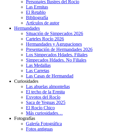
Personajes Ilustres del Rocío
Las Ermitas
El Retablo
Bibliografía
Artículos de autor
Hermandades
Situación de Simpecados 2026
Carteles Rocío 2026
Hermandades y Agrupaciones
Presentación de Hermandades 2026
Los Simpecados Hdades. Filiales
Simpecados Hdades. No Filiales
Las Medallas
Las Carretas
Las Casas de Hermandad
Curiosidades
Las abuelas almonteñas
El techo de la Ermita
Exvotos del Rocío
Saca de Yeguas 2025
El Rocío Chico
Más curiosidades…
Fotografías
Galería Fotográfica
Fotos antiguas