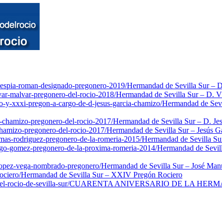
vespia-roman-designado-pregonero-2019/
Hermandad de Sevilla Sur – 
var-malvar-pregonero-del-rocio-2018/
Hermandad de Sevilla Sur – D. V
o-y-xxxi-pregon-a-cargo-de-d-jesus-garcia-chamizo/
Hermandad de Sevi
a-chamizo-pregonero-del-rocio-2017/
Hermandad de Sevilla Sur – D. Je
chamizo-pregonero-del-rocio-2017/
Hermandad de Sevilla Sur – Jesús G
omas-rodriguez-pregonero-de-la-romeria-2015/
Hermandad de Sevilla Su
ego-gomez-pregonero-de-la-proxima-romeria-2014/
Hermandad de Sevil
-lopez-vega-nombrado-pregonero/
Hermandad de Sevilla Sur – José Ma
ociero/
Hermandad de Sevilla Sur – XXIV Pregón Rociero
-rocio-de-sevilla-sur/
CUARENTA ANIVERSARIO DE LA HERMA