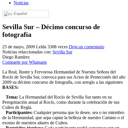
Noticias
El traslado cada siete años
Español
¿Cuales son los actos principales que se celebran en el
Rocío?
Sevilla Sur – Décimo concurso de
Quiero hacer el camino,¿que tengo que hacer?
fotografía
En el Rocío, ¿dónde me alojo?
25 de mayo, 2009
Leída 3308 veces
Deja un comentario
Noticias relaccionadas con:
Sevilla Sur
Diego Ramírez
Compartir por Whatsapp
La Real, Ilustre y Fervorosa Hermandad de Nuestra Señora del
Rocío de Sevilla Sur, convoca para sus Actos de Pentecostés del año
2009 su décimo concurso de fotografía, con arreglo a las siguientes
BASES:
Tema:
La Hermandad del Rocío de Sevilla Sur tanto en su
Peregrinación anual al Rocío, como durante la celebración de sus
Cultos de Regla.
Participantes:
Cualquier persona que lo desee, sea o no miembro
de la Hermandad, que sepa captar la belleza de nuestro Camino o el
exorno de nuestros altares de Cultos.
Requisitos técnicos:
Cada participante podrá concursar con un