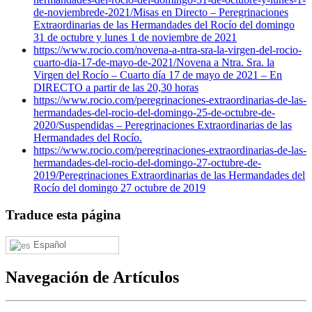
de-noviembrede-2021/
Misas en Directo – Peregrinaciones
Extraordinarias de las Hermandades del Rocío del domingo
31 de octubre y lunes 1 de noviembre de 2021
https://www.rocio.com/novena-a-ntra-sra-la-virgen-del-rocio-
cuarto-dia-17-de-mayo-de-2021/
Novena a Ntra. Sra. la
Virgen del Rocío – Cuarto día 17 de mayo de 2021 – En
DIRECTO a partir de las 20,30 horas
https://www.rocio.com/peregrinaciones-extraordinarias-de-las-
hermandades-del-rocio-del-domingo-25-de-octubre-de-
2020/
Suspendidas – Peregrinaciones Extraordinarias de las
Hermandades del Rocío.
https://www.rocio.com/peregrinaciones-extraordinarias-de-las-
hermandades-del-rocio-del-domingo-27-octubre-de-
2019/
Peregrinaciones Extraordinarias de las Hermandades del
Rocío del domingo 27 octubre de 2019
Traduce esta página
Español
Navegación de Artículos