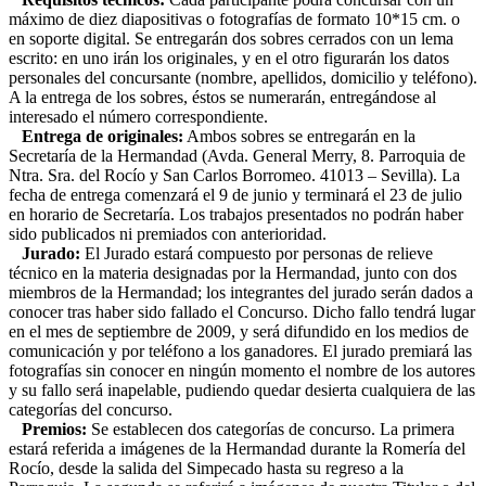
máximo de diez diapositivas o fotografías de formato 10*15 cm. o
en soporte digital. Se entregarán dos sobres cerrados con un lema
escrito: en uno irán los originales, y en el otro figurarán los datos
personales del concursante (nombre, apellidos, domicilio y teléfono).
A la entrega de los sobres, éstos se numerarán, entregándose al
interesado el número correspondiente.
Entrega de originales:
Ambos sobres se entregarán en la
Secretaría de la Hermandad (Avda. General Merry, 8. Parroquia de
Ntra. Sra. del Rocío y San Carlos Borromeo. 41013 – Sevilla). La
fecha de entrega comenzará el 9 de junio y terminará el 23 de julio
en horario de Secretaría. Los trabajos presentados no podrán haber
sido publicados ni premiados con anterioridad.
Jurado:
El Jurado estará compuesto por personas de relieve
técnico en la materia designadas por la Hermandad, junto con dos
miembros de la Hermandad; los integrantes del jurado serán dados a
conocer tras haber sido fallado el Concurso. Dicho fallo tendrá lugar
en el mes de septiembre de 2009, y será difundido en los medios de
comunicación y por teléfono a los ganadores. El jurado premiará las
fotografías sin conocer en ningún momento el nombre de los autores
y su fallo será inapelable, pudiendo quedar desierta cualquiera de las
categorías del concurso.
Premios:
Se establecen dos categorías de concurso. La primera
estará referida a imágenes de la Hermandad durante la Romería del
Rocío, desde la salida del Simpecado hasta su regreso a la