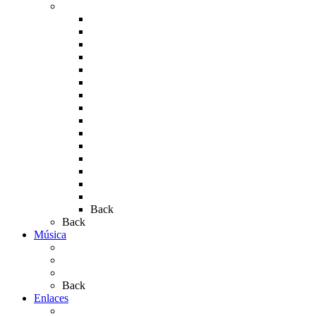
Fotos de la romería
Rocío 2005
Rocío 2006
Rocío 2007
Rocío 2008
Rocío 2009
Rocío 2010
Rocío 2011
Rocío 2012
Rocío 2013
Rocío 2017
Rocio 2015
Rocío 2018
Rocío 2019
Rocío 2022
Rocío 2023
Back
Back
Música
Sevillanas
Salves a La Virgen del Rocío
Videos
Back
Enlaces
Al Rocío