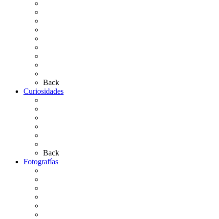
Situación de Simpecados 2026
Carteles Rocío 2026
Hermandades y Agrupaciones
Presentación de Hermandades 2026
Los Simpecados Hdades. Filiales
Simpecados Hdades. No Filiales
Las Medallas
Las Carretas
Las Casas de Hermandad
Back
Curiosidades
Las abuelas almonteñas
El techo de la Ermita
Exvotos del Rocío
Saca de Yeguas 2025
El Rocío Chico
Más curiosidades…
Back
Fotografías
Galería Fotográfica
Fotos antiguas
Fotos de Las Carretas
Fotos de la Virgen
La Virgen en el Simpecado
Carteles del Rocío