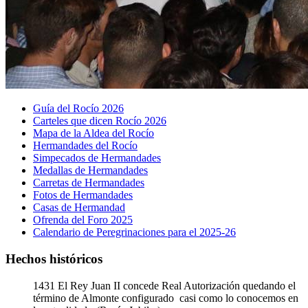
Guía del Rocío 2026
Carteles que dicen Rocío 2026
Mapa de la Aldea del Rocío
Hermandades del Rocío
Simpecados de Hermandades
Medallas de Hermandades
Carretas de Hermandades
Fotos de Hermandades
Casas de Hermandad
Ofrenda del Foro 2025
Calendario de Peregrinaciones para el 2025-26
Hechos históricos
1431
El Rey Juan II concede Real Autorización quedando el
término de Almonte configurado casi como lo conocemos en