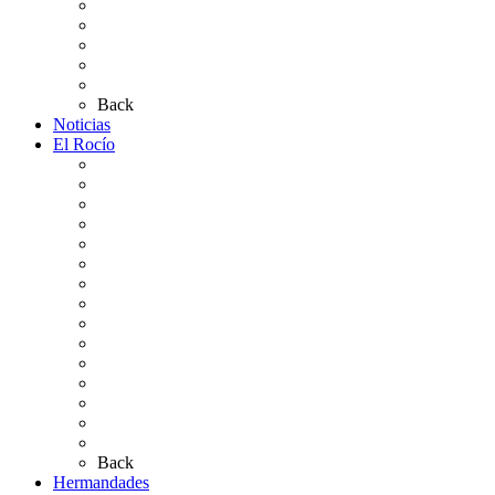
Pases Romería 2026
Carteles Rocío 2026
Plano de la Aldea
Planos de los caminos
Preguntas frecuentes
Back
Noticias
El Rocío
Qué es el Rocío
La Leyenda
Ir al Rocío
La Virgen del Rocío
La Coronación
Cronología
El Rocío Chico
El Traslado
El Camino Europeo
¿Qué sabes del Rocío?
Personajes Ilustres del Rocío
Las Ermitas
El Retablo
Bibliografía
Artículos de autor
Back
Hermandades