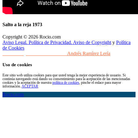
Salto a la reja 1973
Copyright © 2026 Rocio.com
Aviso Legal. Política de Privacidad. Aviso de Copyright
y
Política
de Cookies
Desarrollo y Diseño Web Sevilla
Andrés Ramírez Lería
Uso de cookies
Este sitio web utiliza cookies para que usted tenga la mejor experiencia de usuario. Si
continúa navegando está dando su consentimiento para la aceptación de las mencionadas
cookies y la aceptación de nuestra
política de cookies
, pinche el enlace para mayor
información.
ACEPTAR
Rocio.com