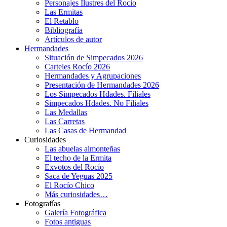
Personajes Ilustres del Rocío
Las Ermitas
El Retablo
Bibliografía
Artículos de autor
Hermandades
Situación de Simpecados 2026
Carteles Rocío 2026
Hermandades y Agrupaciones
Presentación de Hermandades 2026
Los Simpecados Hdades. Filiales
Simpecados Hdades. No Filiales
Las Medallas
Las Carretas
Las Casas de Hermandad
Curiosidades
Las abuelas almonteñas
El techo de la Ermita
Exvotos del Rocío
Saca de Yeguas 2025
El Rocío Chico
Más curiosidades…
Fotografías
Galería Fotográfica
Fotos antiguas