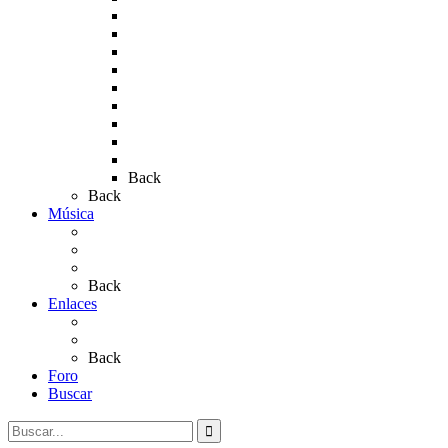
Rocío 2011
Rocío 2012
Rocío 2013
Rocío 2017
Rocio 2015
Rocío 2018
Rocío 2019
Rocío 2022
Rocío 2023
Back
Back
Música
Sevillanas
Salves a La Virgen del Rocío
Videos
Back
Enlaces
Al Rocío
Coros Rocieros
Back
Foro
Buscar