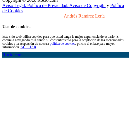
Copyright © 2026 Rocio.com
Aviso Legal. Política de Privacidad. Aviso de Copyright
y
Política
de Cookies
Desarrollo y Diseño Web Sevilla
Andrés Ramírez Lería
Uso de cookies
Este sitio web utiliza cookies para que usted tenga la mejor experiencia de usuario. Si
continúa navegando está dando su consentimiento para la aceptación de las mencionadas
cookies y la aceptación de nuestra
política de cookies
, pinche el enlace para mayor
información.
ACEPTAR
Rocio.com