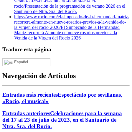
verano-2026-en-el-santuario-de-ntra-sra-del-
rocio/
Presentación de la programación de verano 2026 en el
Santuario de Ntra. Sra. del Rocío.
https://www.rocio.com/el-simpecado-de-la-hermandad-matriz-
recorrera-almonte-en-nueve-rosarios-previos-a-la-venida-de-
la-virgen-del-rocio-2026/
El Simpecado de la Hermandad
Matriz recorrerá Almonte en nueve rosarios previos a la
Venida de la Virgen del Rocío 2026
Traduce esta página
Español
Navegación de Artículos
Entradas más recientes
Espectáculo por sevillanas,
«Rocío, el musical»
Entradas anteriores
Celebraciones para la semana
del 17 al 23 de julio de 2023, en el Santuario de
Ntra. Sra. del Rocío.