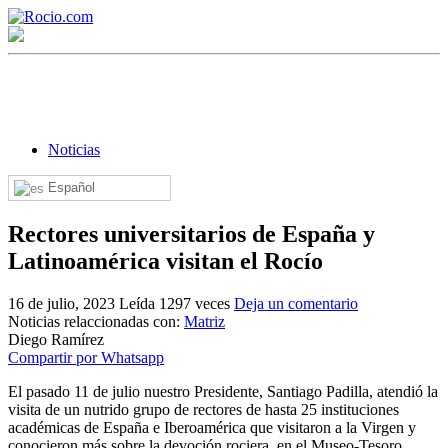
Noticias
Español
¡Bienvenido! Soy el asistente virtual de rocio.com.
Rectores universitarios de España y
¿En qué puedo ayudarte?
Latinoamérica visitan el Rocío
16 de julio, 2023
Leída 1297 veces
Deja un comentario
Noticias relaccionadas con:
Matriz
Historia de la Virgen del Rocío
Diego Ramírez
Compartir por Whatsapp
¿Cuándo es la romería del Rocío?
El pasado 11 de julio nuestro Presidente, Santiago Padilla, atendió la
¿Cuántas hermandades participan en la romería?
visita de un nutrido grupo de rectores de hasta 25 instituciones
académicas de España e Iberoamérica que visitaron a la Virgen y
¿Cuándo se construyó la primera ermita?
conocieron más sobre la devoción rociera, en el Museo-Tesoro.