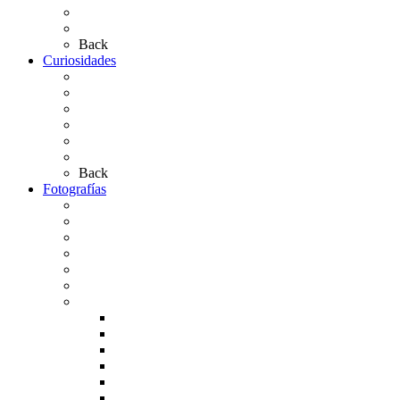
Las Carretas
Las Casas de Hermandad
Back
Curiosidades
Las abuelas almonteñas
El techo de la Ermita
Exvotos del Rocío
Saca de Yeguas 2025
El Rocío Chico
Más curiosidades…
Back
Fotografías
Galería Fotográfica
Fotos antiguas
Fotos de Las Carretas
Fotos de la Virgen
La Virgen en el Simpecado
Carteles del Rocío
Fotos de la romería
Rocío 2005
Rocío 2006
Rocío 2007
Rocío 2008
Rocío 2009
Rocío 2010