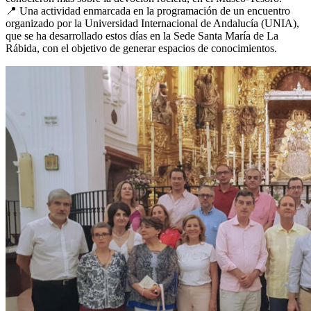
📍 Una actividad enmarcada en la programación de un encuentro
El traslado cada siete años
organizado por la Universidad Internacional de Andalucía (UNIA),
que se ha desarrollado estos días en la Sede Santa María de La
¿Cuales son los actos principales que se celebran en el
Rábida, con el objetivo de generar espacios de conocimientos.
Rocío?
Quiero hacer el camino,¿que tengo que hacer?
En el Rocío, ¿dónde me alojo?