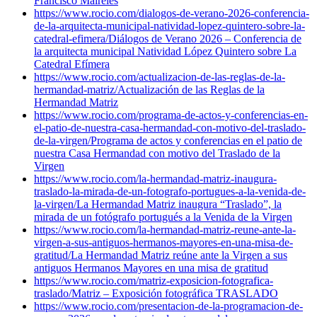
Francisco Maireles
https://www.rocio.com/dialogos-de-verano-2026-conferencia-
de-la-arquitecta-municipal-natividad-lopez-quintero-sobre-la-
catedral-efimera/
Diálogos de Verano 2026 – Conferencia de
la arquitecta municipal Natividad López Quintero sobre La
Catedral Efímera
https://www.rocio.com/actualizacion-de-las-reglas-de-la-
hermandad-matriz/
Actualización de las Reglas de la
Hermandad Matriz
https://www.rocio.com/programa-de-actos-y-conferencias-en-
el-patio-de-nuestra-casa-hermandad-con-motivo-del-traslado-
de-la-virgen/
Programa de actos y conferencias en el patio de
nuestra Casa Hermandad con motivo del Traslado de la
Virgen
https://www.rocio.com/la-hermandad-matriz-inaugura-
traslado-la-mirada-de-un-fotografo-portugues-a-la-venida-de-
la-virgen/
La Hermandad Matriz inaugura “Traslado”, la
mirada de un fotógrafo portugués a la Venida de la Virgen
https://www.rocio.com/la-hermandad-matriz-reune-ante-la-
virgen-a-sus-antiguos-hermanos-mayores-en-una-misa-de-
gratitud/
La Hermandad Matriz reúne ante la Virgen a sus
antiguos Hermanos Mayores en una misa de gratitud
https://www.rocio.com/matriz-exposicion-fotografica-
traslado/
Matriz – Exposición fotográfica TRASLADO
https://www.rocio.com/presentacion-de-la-programacion-de-