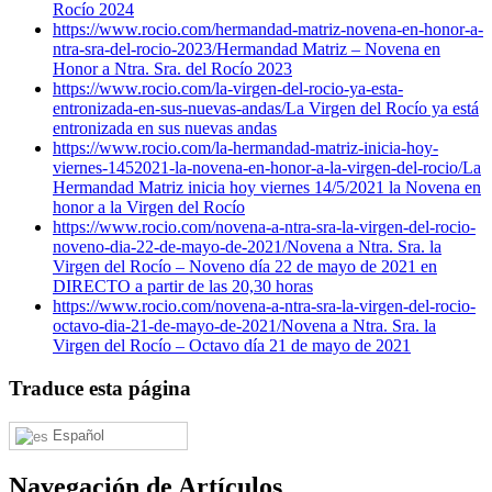
Rocío 2024
https://www.rocio.com/hermandad-matriz-novena-en-honor-a-
ntra-sra-del-rocio-2023/
Hermandad Matriz – Novena en
Honor a Ntra. Sra. del Rocío 2023
https://www.rocio.com/la-virgen-del-rocio-ya-esta-
entronizada-en-sus-nuevas-andas/
La Virgen del Rocío ya está
entronizada en sus nuevas andas
https://www.rocio.com/la-hermandad-matriz-inicia-hoy-
viernes-1452021-la-novena-en-honor-a-la-virgen-del-rocio/
La
Hermandad Matriz inicia hoy viernes 14/5/2021 la Novena en
honor a la Virgen del Rocío
https://www.rocio.com/novena-a-ntra-sra-la-virgen-del-rocio-
noveno-dia-22-de-mayo-de-2021/
Novena a Ntra. Sra. la
Virgen del Rocío – Noveno día 22 de mayo de 2021 en
DIRECTO a partir de las 20,30 horas
https://www.rocio.com/novena-a-ntra-sra-la-virgen-del-rocio-
octavo-dia-21-de-mayo-de-2021/
Novena a Ntra. Sra. la
Virgen del Rocío – Octavo día 21 de mayo de 2021
Traduce esta página
Español
Navegación de Artículos