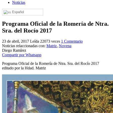
Noticias
El traslado cada siete años
Español
¿Cuales son los actos principales que se celebran en el
Rocío?
Programa Oficial de la Romería de Ntra.
Quiero hacer el camino,¿que tengo que hacer?
Sra. del Rocío 2017
En el Rocío, ¿dónde me alojo?
23 de abril, 2017
Leída 22073 veces
1 Comentario
Noticias relaccionadas con:
Matriz
,
Novena
Diego Ramírez
Compartir por Whatsapp
Programa Oficial de la Romería de Ntra. Sra. del Rocío 2017
editado por la Hdad. Matriz