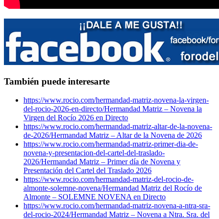
También puede interesarte
https://www.rocio.com/hermandad-matriz-novena-la-virgen-
del-rocio-2026-en-directo/
Hermandad Matriz – Novena la
Virgen del Rocío 2026 en Directo
https://www.rocio.com/hermandad-matriz-altar-de-la-novena-
de-2026/
Hermandad Matriz – Altar de la Novena de 2026
https://www.rocio.com/hermandad-matriz-primer-dia-de-
novena-y-presentacion-del-cartel-del-traslado-
2026/
Hermandad Matriz – Primer día de Novena y
Presentación del Cartel del Traslado 2026
https://www.rocio.com/hermandad-matriz-del-rocio-de-
almonte-solemne-novena/
Hermandad Matriz del Rocío de
Almonte – SOLEMNE NOVENA en Directo
https://www.rocio.com/hermandad-matriz-novena-a-ntra-sra-
del-rocio-2024/
Hermandad Matriz – Novena a Ntra. Sra. del